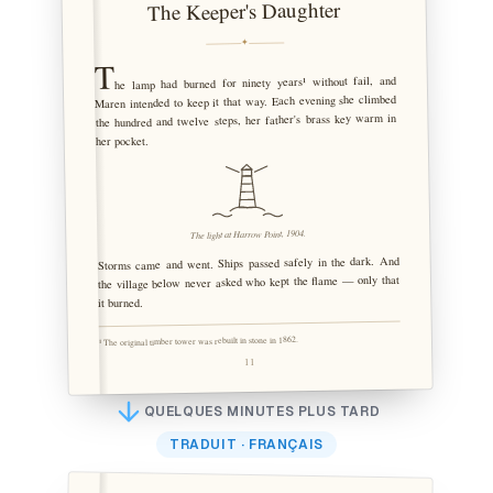
The Keeper's Daughter
✦
T
he lamp had burned for ninety years¹ without fail, and
Maren intended to keep it that way. Each evening she climbed
the hundred and twelve steps, her father's brass key warm in
her pocket.
The light at Harrow Point, 1904.
Storms came and went. Ships passed safely in the dark. And
the village below never asked who kept the flame — only that
it burned.
¹ The original timber tower was rebuilt in stone in 1862.
11
QUELQUES MINUTES PLUS TARD
TRADUIT · FRANÇAIS