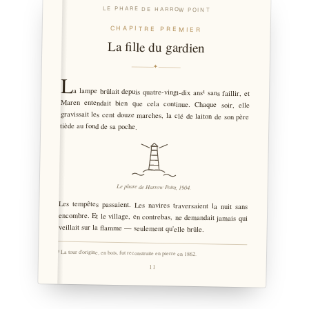
LE PHARE DE HARROW POINT
CHAPITRE PREMIER
La fille du gardien
✦
L
a lampe brûlait depuis quatre-vingt-dix ans¹ sans faillir, et
Maren entendait bien que cela continue. Chaque soir, elle
gravissait les cent douze marches, la clé de laiton de son père
tiède au fond de sa poche.
Le phare de Harrow Point, 1904.
Les tempêtes passaient. Les navires traversaient la nuit sans
encombre. Et le village, en contrebas, ne demandait jamais qui
veillait sur la flamme — seulement qu'elle brûle.
¹ La tour d'origine, en bois, fut reconstruite en pierre en 1862.
11