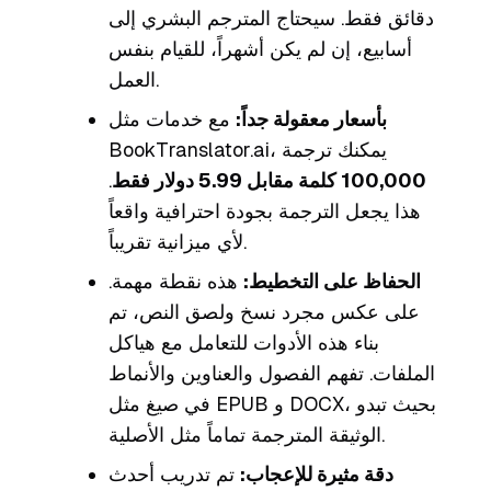
دقائق فقط. سيحتاج المترجم البشري إلى
أسابيع، إن لم يكن أشهراً، للقيام بنفس
العمل.
بأسعار معقولة جداً:
مع خدمات مثل
BookTranslator.ai، يمكنك ترجمة
100,000 كلمة مقابل 5.99 دولار فقط
.
هذا يجعل الترجمة بجودة احترافية واقعاً
لأي ميزانية تقريباً.
الحفاظ على التخطيط:
هذه نقطة مهمة.
على عكس مجرد نسخ ولصق النص، تم
بناء هذه الأدوات للتعامل مع هياكل
الملفات. تفهم الفصول والعناوين والأنماط
في صيغ مثل EPUB و DOCX، بحيث تبدو
الوثيقة المترجمة تماماً مثل الأصلية.
دقة مثيرة للإعجاب:
تم تدريب أحدث