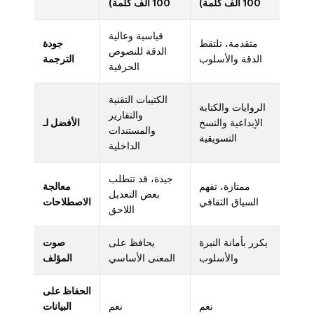
100 ألف كلمة)
100 ألف كلمة)
قياسية وعالية
متقدمة، تلتقط
جودة
الدقة للنصوص
الدقة والأسلوب
الترجمة
الحرفية
الكتيبات التقنية
الروايات والكتابة
والتقارير
الإبداعية والنسخ
الأفضل لـ
والمستندات
التسويقية
الداخلية
جيدة، قد تتطلب
ممتازة، تفهم
معالجة
بعض التعديل
السياق الثقافي
الاصطلاحات
اللاحق
يكرر بأمانة النبرة
يحافظ على
صوت
والأسلوب
المعنى الأساسي
المؤلف
الحفاظ على
نعم
نعم
البيانات