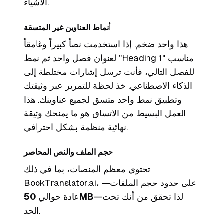
الأشياء.
أنماط العناوين غير المتسقة
هذا واحد ضخم. إذا استخدمت نصاً كبيراً وغامقاً
لعنوان فصل واحد ثم نمط "Heading 1" مناسب
للفصل التالي، فأنت ترسل إشارات مختلطة إلى
الذكاء الاصطناعي. خذ لحظة للتمرير عبر وثيقتك
وتطبيق نمط واحد متسق لجميع عناوينك. هذا
العمل البسيط من الاتساق هو ما يمنحك وثيقة
نهائية منظمة بشكل احترافي.
حجم الملف والنص المحاصر
تحتوي معظم المنصات، بما في ذلك
BookTranslator.ai، على حدود حجم الملفات—
—لذا تحقق من أنك تحت
50MB
عادة حوالي
الحد.