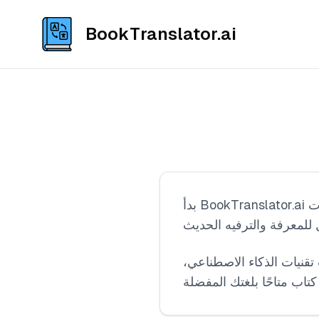
BookTranslator.ai
بدأ BookTranslator.ai من حاجة شخصية: أردت لوالديّ الاستمتاع بأحدث الكتب الأكثر مبيعًا دون انتظار سنوات
 تقنيات الذكاء الاصطناعي،