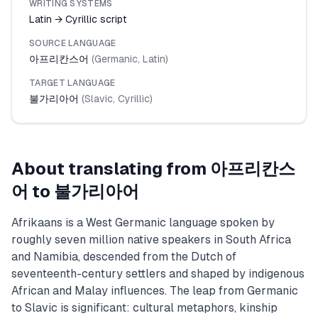
WRITING SYSTEMS
Latin → Cyrillic script
SOURCE LANGUAGE
아프리칸스어
(
Germanic
,
Latin
)
TARGET LANGUAGE
불가리아어
(
Slavic
,
Cyrillic
)
About translating from
아프리칸스
어
to
불가리아어
Afrikaans is a West Germanic language spoken by
roughly seven million native speakers in South Africa
and Namibia, descended from the Dutch of
seventeenth-century settlers and shaped by indigenous
African and Malay influences. The leap from Germanic
to Slavic is significant: cultural metaphors, kinship