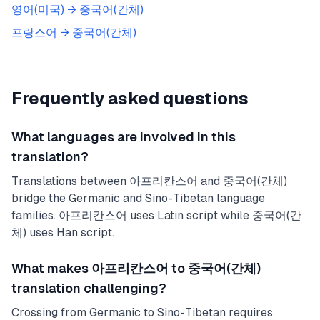
영어(미국)
→
중국어(간체)
프랑스어
→
중국어(간체)
Frequently asked questions
What languages are involved in this
translation?
Translations between 아프리칸스어 and 중국어(간체)
bridge the Germanic and Sino-Tibetan language
families. 아프리칸스어 uses Latin script while 중국어(간
체) uses Han script.
What makes 아프리칸스어 to 중국어(간체)
translation challenging?
Crossing from Germanic to Sino-Tibetan requires