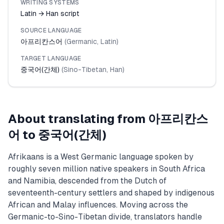
WRITING SYSTEMS
Latin → Han script
SOURCE LANGUAGE
아프리칸스어
(
Germanic
,
Latin
)
TARGET LANGUAGE
중국어(간체)
(
Sino-Tibetan
,
Han
)
About translating from
아프리칸스
어
to
중국어(간체)
Afrikaans is a West Germanic language spoken by
roughly seven million native speakers in South Africa
and Namibia, descended from the Dutch of
seventeenth-century settlers and shaped by indigenous
African and Malay influences. Moving across the
Germanic-to-Sino-Tibetan divide, translators handle