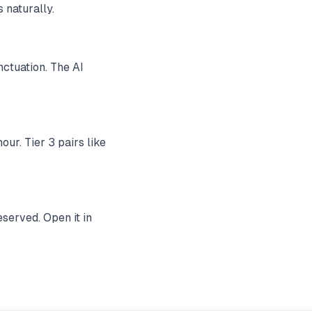
 naturally.
ctuation. The AI
ur. Tier 3 pairs like
served. Open it in