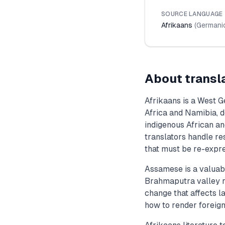
SOURCE LANGUAGE
Afrikaans
(
Germani
About transl
Afrikaans is a West 
Africa and Namibia, 
indigenous African an
translators handle re
that must be re-expre
Assamese is a valuabl
Brahmaputra valley re
change that affects l
how to render foreign