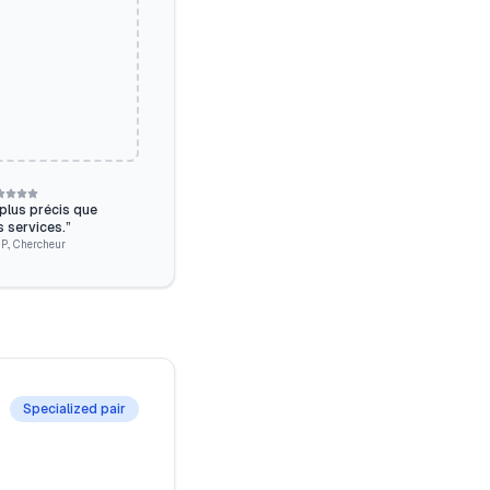
lus précis que
s services.
”
P.
,
Chercheur
Specialized pair