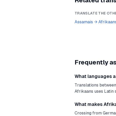
Related trans
TRANSLATE THE OTH
Assamais
→
Afrikaan
Frequently a
What languages are
Translations between
Afrikaans uses Latin 
What makes Afrika
Crossing from Germani