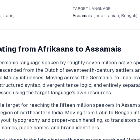
TARGET LANGUAGE
c
,
Latin
)
Assamais
(
Indo-Iranian
,
Bengali
)
ating from
Afrikaans
to
Assamais
Germanic language spoken by roughly seven million native sp
descended from the Dutch of seventeenth-century settlers a
d Malay influences. Moving across the Germanic-to-Indo-Iran
structured syntax, divergent tense logic, and entirely separa
ssed using the target language's own resources.
e target for reaching the fifteen million speakers in Assam
gion of northeastern India. Moving from Latin to Bengali int
ayout, typography, and proper-noun handling, so translators 
 names, place names, and brand identifiers.