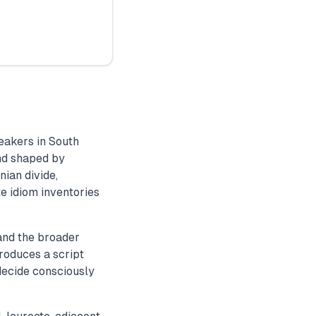
eakers in South
nd shaped by
ian divide,
te idiom inventories
 and the broader
roduces a script
decide consciously