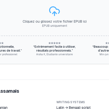
Cliquez ou glissez votre fichier EPUB ici
EPUB uniquement
ptionnelle,
“
Extrêmement facile à utiliser,
“
Beaucoup p
es de travail.
”
résultats professionnels.
”
d'autre
r professionnel
Aisha K.
,
Étudiante universitaire
Min-jun 
ssamais
WRITING SYSTEMS
anian
Latin → Bengali script