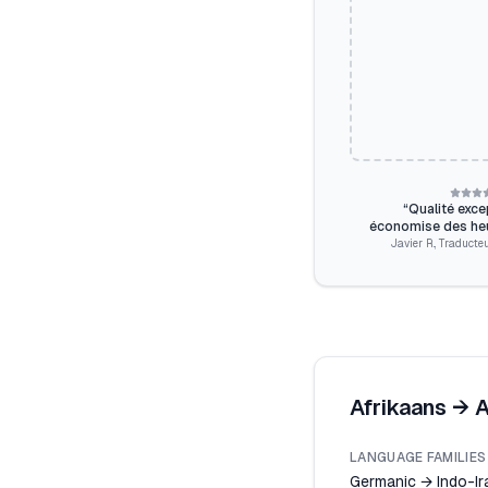
“
Qualité exce
économise des heur
Javier R.
,
Traducteu
Afrikaans
→
A
LANGUAGE FAMILIES
Germanic → Indo-Ir