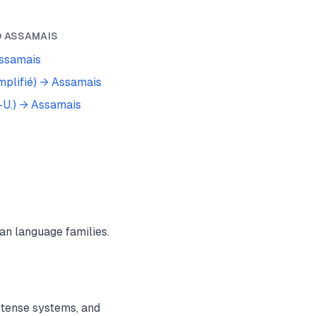
O
ASSAMAIS
ssamais
mplifié)
→
Assamais
-U.)
→
Assamais
an language families.
 tense systems, and