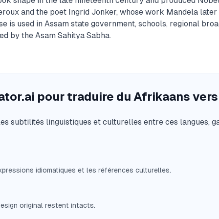
took shape in the late nineteenth century and produced Nobe
Leroux and the poet Ingrid Jonker, whose work Mandela later 
e is used in Assam state government, schools, regional broa
red by the Asam Sahitya Sabha.
tor.ai pour traduire du Afrikaans vers
s subtilités linguistiques et culturelles entre ces langues, g
pressions idiomatiques et les références culturelles.
sign original restent intacts.