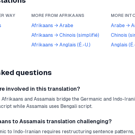
lations
ER WAY
MORE FROM
AFRIKAANS
MORE INT
s
Afrikaans
→
Arabe
Arabe
→
A
Afrikaans
→
Chinois (simplifié)
Chinois (si
Afrikaans
→
Anglais (É.-U.)
Anglais (É.
sked questions
 involved in this translation?
 Afrikaans and Assamais bridge the Germanic and Indo-Irani
script while Assamais uses Bengali script.
ans to Assamais translation challenging?
c to Indo-Iranian requires restructuring sentence patterns,