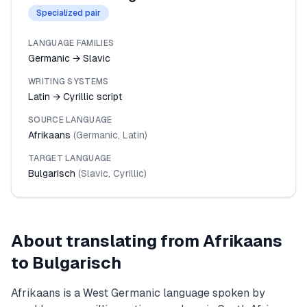
Specialized pair
LANGUAGE FAMILIES
Germanic → Slavic
WRITING SYSTEMS
Latin → Cyrillic script
SOURCE LANGUAGE
Afrikaans
(
Germanic
,
Latin
)
TARGET LANGUAGE
Bulgarisch
(
Slavic
,
Cyrillic
)
About translating from
Afrikaans
to
Bulgarisch
Afrikaans is a West Germanic language spoken by