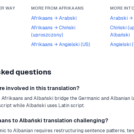
ER WAY
MORE FROM
AFRIKAANS
MORE INT
Afrikaans
→
Arabski
Arabski
→
Afrikaans
→
Chiński
Chiński (u
(uproszczony)
Albański
Afrikaans
→
Angielski (US)
Angielski 
sked questions
 involved in this translation?
 Afrikaans and Albański bridge the Germanic and Albanian l
cript while Albański uses Latin script.
ans to Albański translation challenging?
ic to Albanian requires restructuring sentence patterns, te