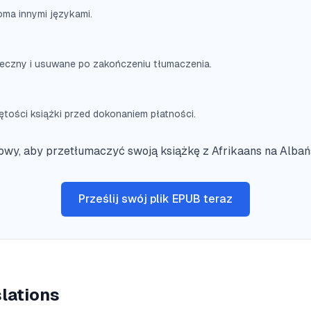
oma innymi językami.
ieczny i usuwane po zakończeniu tłumaczenia.
tości książki przed dokonaniem płatności.
owy, aby przetłumaczyć swoją książkę z Afrikaans na Albań
Prześlij swój plik EPUB teraz
lations