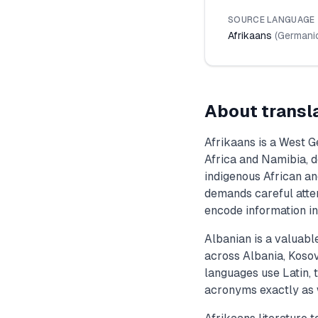
SOURCE LANGUAGE
Afrikaans
(
Germani
About transl
Afrikaans is a West 
Africa and Namibia, 
indigenous African a
demands careful atten
encode information in
Albanian is a valuabl
across Albania, Koso
languages use Latin, 
acronyms exactly as w