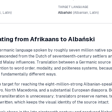
TARGET LANGUAGE
c
,
Latin
)
Albański
(
Albanian
,
Latin
)
ating from
Afrikaans
to
Albański
Germanic language spoken by roughly seven million native sp
descended from the Dutch of seventeenth-century settlers a
nd Malay influences. Translation between a Germanic source 
tion to word order, modality, and politeness systems, becaus
 fundamentally different ways.
e target for reaching the eight-million-strong Albanian-spe
vo, North Macedonia, and a substantial European diaspora. 
transliteration is unnecessary; translators preserve names, t
ritten, which keeps the visual identity of the source intact.