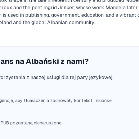
took shape in the late nineteenth century and produced Nobe
Leroux and the poet Ingrid Jonker, whose work Mandela later 
n is used in publishing, government, education, and a vibrant 
eland and the global Albanian community.
ans na Albański z nami?
rzystania z naszej usługi dla tej pary językowej.
encję, aby tłumaczenia zachowały kontekst i niuanse.
u EPUB pozostaną nienaruszone.