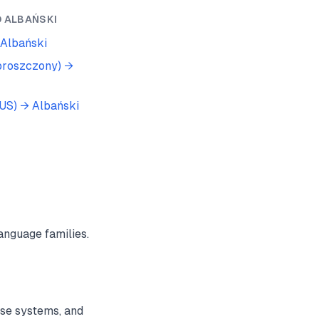
O
ALBAŃSKI
Albański
proszczony)
→
(US)
→
Albański
anguage families.
nse systems, and