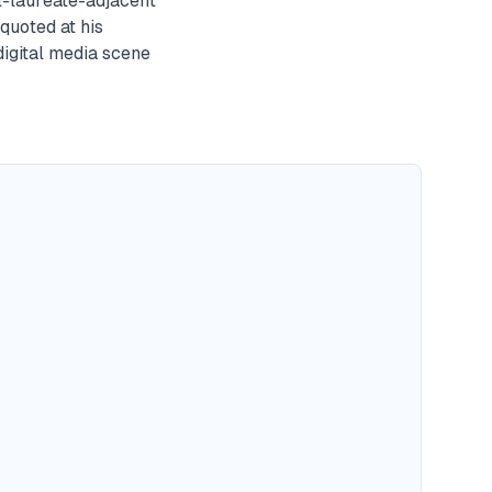
l-laureate-adjacent
quoted at his
digital media scene