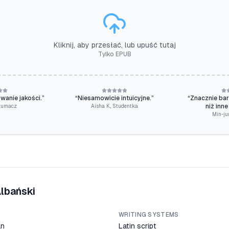
Kliknij, aby przesłać, lub upuść tutaj
Tylko EPUB
anie jakości.
”
“
Niesamowicie intuicyjne.
”
“
Znacznie bar
niż inne
łumacz
Aisha K.
,
Studentka
Min-jun
lbański
WRITING SYSTEMS
an
Latin script