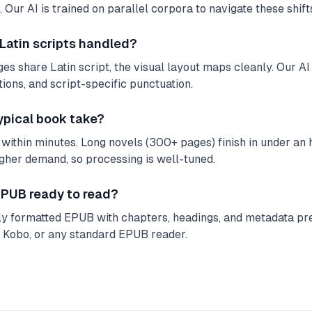
 Our AI is trained on parallel corpora to navigate these shifts
 Latin scripts handled?
s share Latin script, the visual layout maps cleanly. Our AI 
tions, and script-specific punctuation.
ypical book take?
within minutes. Long novels (300+ pages) finish in under an ho
igher demand, so processing is well-tuned.
 EPUB ready to read?
lly formatted EPUB with chapters, headings, and metadata pre
, Kobo, or any standard EPUB reader.