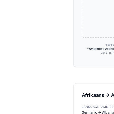
“
Wyjątkowe zachow
Javier R.
,
T
Afrikaans
→
A
LANGUAGE FAMILIES
Germanic → Albani