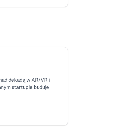
ponad dekadą w AR/VR i
anym startupie buduje