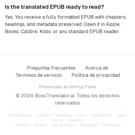
Is the translated EPUB ready to read?
Yes. You receive a fully formatted EPUB with chapters,
headings, and metadata preserved. Open it in Apple
Books, Calibre, Kobo, or any standard EPUB reader.
Preguntas frecuentes
Acerca de
Términos de servicio
Política de privacidad
Presentado en
Startup Fame
© 2024 BookTranslator.ai. Todos los derechos
reservados.
BumpNames
•
Daashy
•
Rankhub
•
Aina
•
PaddlePush
•
Mom
Test AI
•
Realtors
Toolbox
•
Muuvio
•
Vardutinder
•
Docuglot
•
Redcurate