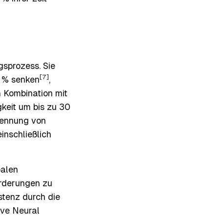
gsprozess. Sie
[7]
 % senken
,
n Kombination mit
keit um bis zu 30
kennung von
inschließlich
balen
orderungen zu
stenz durch die
ve Neural