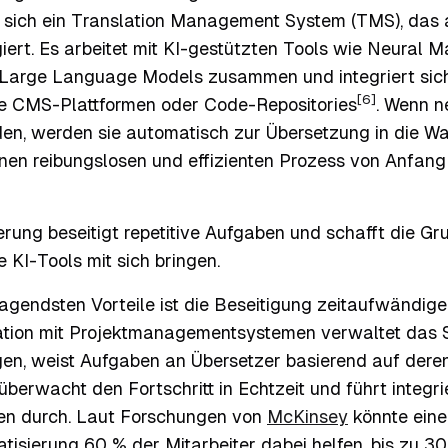
 sich ein Translation Management System (TMS), das a
ert. Es arbeitet mit KI-gestützten Tools wie Neural 
 Large Language Models zusammen und integriert sich
[6]
ie CMS-Plattformen oder Code-Repositories
. Wenn n
en, werden sie automatisch zur Übersetzung in die W
inen reibungslosen und effizienten Prozess von Anfang
rung beseitigt repetitive Aufgaben und schafft die Gr
 KI-Tools mit sich bringen.
agendsten Vorteile ist die Beseitigung zeitaufwändig
gration mit Projektmanagementsystemen verwaltet das
en, weist Aufgaben an Übersetzer basierend auf der
 überwacht den Fortschritt in Echtzeit und führt integri
en durch. Laut Forschungen von
McKinsey
könnte eine
sierung 60 % der Mitarbeiter dabei helfen, bis zu 30 