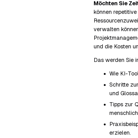
Möchten Sie Zei
können repetitiv
Ressourcenzuweis
verwalten können
Projektmanageme
und die Kosten u
Das werden Sie i
Wie KI-Too
Schritte zu
und Glossa
Tipps zur 
menschlich
Praxisbeis
erzielen.