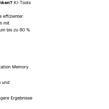
enken?
KI-Tools
 effizienter
n mit
um bis zu 80 %
nslation Memory
n und
igere Ergebnisse