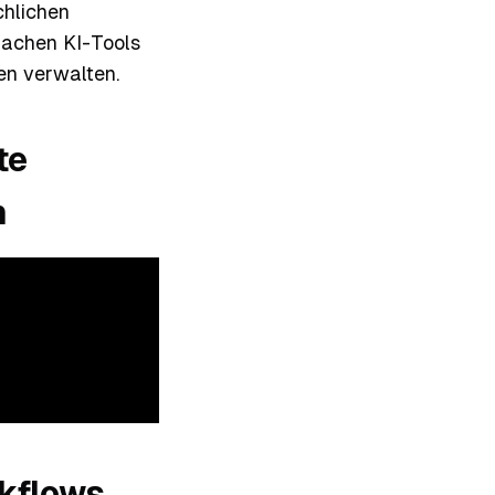
chlichen
machen KI-Tools
en verwalten.
te
n
rkflows