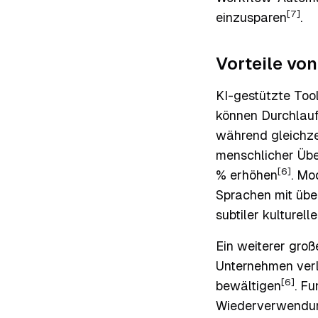
[7]
einzusparen
.
Vorteile vo
KI-gestützte Too
können Durchlauf
während gleichzei
menschlicher Übe
[6]
% erhöhen
. Mo
Sprachen mit übe
subtiler kulturell
Ein weiterer groß
Unternehmen verl
[6]
bewältigen
. F
Wiederverwendun