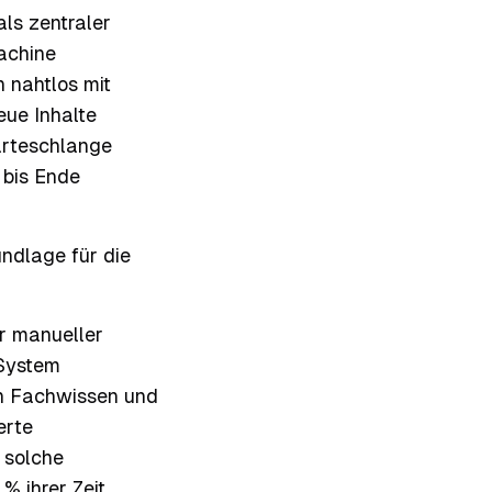
ls zentraler
Machine
 nahtlos mit
eue Inhalte
arteschlange
 bis Ende
undlage für die
er manueller
 System
en Fachwissen und
erte
 solche
% ihrer Zeit