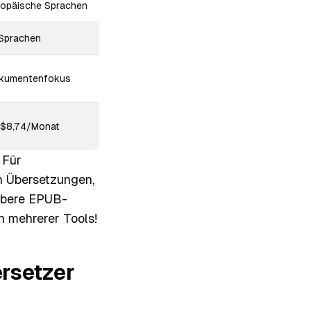
ropäische Sprachen
 Sprachen
kumentenfokus
 $8,74/Monat
 Für
n Übersetzungen,
aubere EPUB-
n mehrerer Tools!
ersetzer