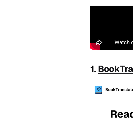
1.
BookTran