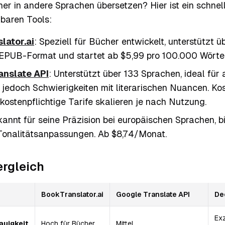
r in andere Sprachen übersetzen? Hier ist ein schnel
gbaren Tools:
lator.ai
: Speziell für Bücher entwickelt, unterstützt 
 EPUB-Format und startet ab $5,99 pro 100.000 Wörter
anslate API
: Unterstützt über 133 Sprachen, ideal für
t jedoch Schwierigkeiten mit literarischen Nuancen. Ko
kostenpflichtige Tarife skalieren je nach Nutzung.
kannt für seine Präzision bei europäischen Sprachen, b
Tonalitätsanpassungen. Ab $8,74/Monat.
ergleich
BookTranslator.ai
Google Translate API
De
Exz
uigkeit
Hoch für Bücher
Mittel