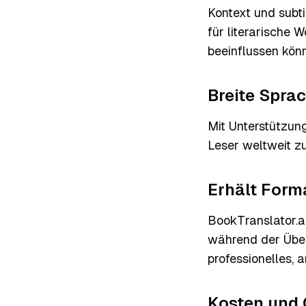
Kontext und subt
für literarische 
beeinflussen kön
Breite Spr
Mit Unterstützung
Leser weltweit z
Erhält Form
BookTranslator.ai
während der Über
professionelles, 
Kosten und 