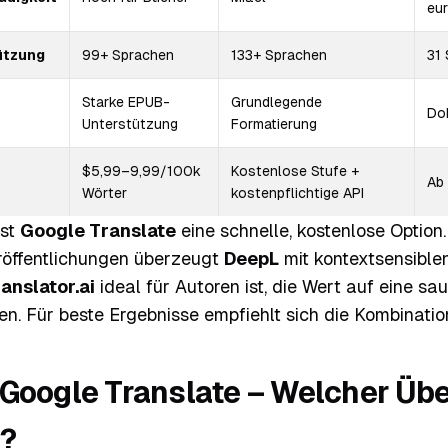
eu
ützung
99+ Sprachen
133+ Sprachen
31
Starke EPUB-
Grundlegende
Do
Unterstützung
Formatierung
$5,99–9,99/100k
Kostenlose Stufe +
Ab
Wörter
kostenpflichtige API
ist
Google Translate
eine schnelle, kostenlose Option.
eröffentlichungen überzeugt
DeepL
mit kontextsensible
anslator.ai
ideal für Autoren ist, die Wert auf eine s
n. Für beste Ergebnisse empfiehlt sich die Kombinatio
 Google Translate – Welcher Üb
r?