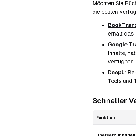
Möchten Sie Büche
die besten verfü
BookTrans
erhält das
Google Tr
Inhalte, ha
verfügbar; 
DeepL
: Be
Tools und 
Schneller V
Funktion
Übersetzungsgena