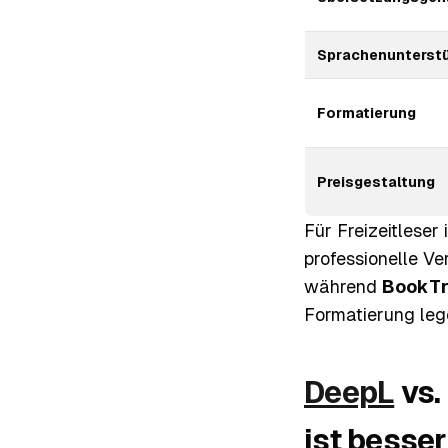
Sprachenunterst
Formatierung
Preisgestaltung
Für Freizeitleser 
professionelle V
während
BookTr
Formatierung lege
DeepL
vs.
ist besse