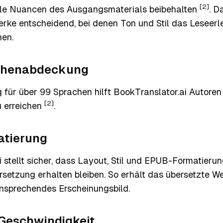
[2]
ile Nuancen des Ausgangsmaterials beibehalten
. D
Werke entscheidend, bei denen Ton und Stil das Leseer
nen.
achenabdeckung
 für über 99 Sprachen hilft BookTranslator.ai Autoren
[2]
u erreichen
.
atierung
 stellt sicher, dass Layout, Stil und EPUB-Formatieru
setzung erhalten bleiben. So erhält das übersetzte We
ansprechendes Erscheinungsbild.
Geschwindigkeit