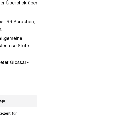
ler Überblick über
über 99 Sprachen,
.
 allgemeine
stenlose Stufe
ietet Glossar-
epL
ellent für