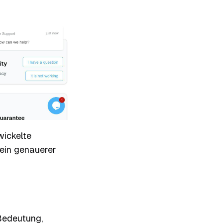
wickelte
r ein genauerer
 Bedeutung,