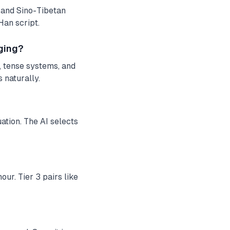
 and Sino-Tibetan
Han script.
nging?
, tense systems, and
 naturally.
tion. The AI selects
ur. Tier 3 pairs like