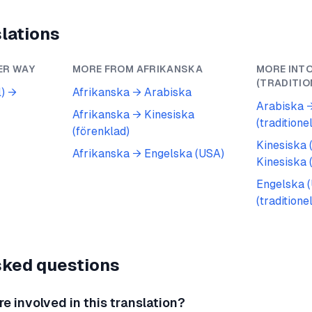
lations
ER WAY
MORE FROM
AFRIKANSKA
MORE INT
(TRADITIO
l)
→
Afrikanska
→
Arabiska
Arabiska
Afrikanska
→
Kinesiska
(traditionel
(förenklad)
Kinesiska 
Afrikanska
→
Engelska (USA)
Kinesiska (
Engelska 
(traditionel
sked questions
 involved in this translation?