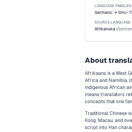
LANGUAGE FAMILIES
Germanic → Sino-T
SOURCE LANGUAGE
Afrikanska
(
German
About transl
Afrikaans is a West 
Africa and Namibia, 
indigenous African a
means translators reb
concepts that one fam
Traditional Chinese is
Kong, Macau, and over
script into Han chara