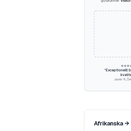
godkänner
Villkor
“
Exceptionellt 
kvalit
Javier R.
,
Öv
Afrikanska
→