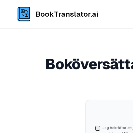
BookTranslator.ai
Boköversätta
Jag bekräftar att 