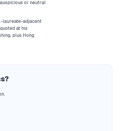
auspicious or neutral
l-laureate-adjacent
quoted at his
shing, plus Hong
ss?
on.