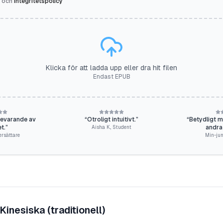
och
Integritetspolicy
Klicka för att ladda upp eller dra hit filen
Endast EPUB
bevarande av
“
Otroligt intuitivt.
”
“
Betydligt mer
et.
”
andra
Aisha K.
,
Student
ersättare
Min-jun
Kinesiska (traditionell)