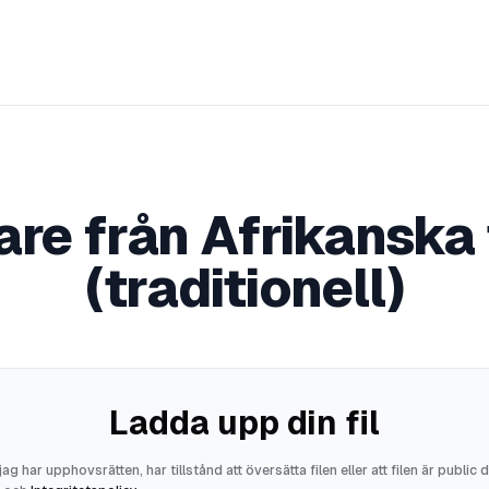
re från Afrikanska t
(traditionell)
Ladda upp din fil
jag har upphovsrätten, har tillstånd att översätta filen eller att filen är public