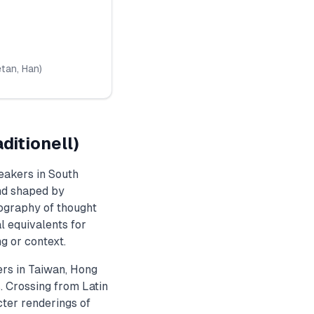
etan
,
Han
)
ditionell)
eakers in South
nd shaped by
ography of thought
l equivalents for
g or context.
ders in Taiwan, Hong
. Crossing from Latin
cter renderings of