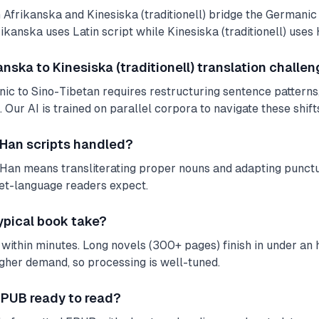
Afrikanska and Kinesiska (traditionell) bridge the Germanic
ikanska uses Latin script while Kinesiska (traditionell) uses 
ska to Kinesiska (traditionell) translation challe
ic to Sino-Tibetan requires restructuring sentence patterns
 Our AI is trained on parallel corpora to navigate these shifts
 Han scripts handled?
Han means transliterating proper nouns and adapting punctua
get-language readers expect.
ypical book take?
within minutes. Long novels (300+ pages) finish in under an ho
igher demand, so processing is well-tuned.
 EPUB ready to read?