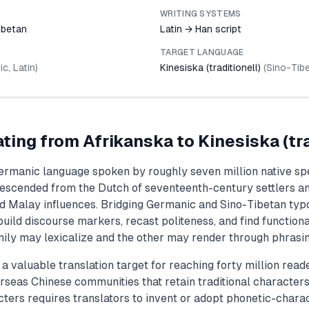
WRITING SYSTEMS
ibetan
Latin → Han script
TARGET LANGUAGE
ic
,
Latin
)
Kinesiska (traditionell)
(
Sino-Tib
ating from
Afrikanska
to
Kinesiska (tra
Germanic language spoken by roughly seven million native sp
descended from the Dutch of seventeenth-century settlers a
nd Malay influences. Bridging Germanic and Sino-Tibetan typ
uild discourse markers, recast politeness, and find functiona
ily may lexicalize and the other may render through phrasin
 a valuable translation target for reaching forty million rea
seas Chinese communities that retain traditional characters
cters requires translators to invent or adopt phonetic-chara