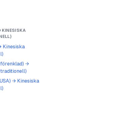
O
KINESISKA
NELL)
→
Kinesiska
l)
(förenklad)
→
traditionell)
(USA)
→
Kinesiska
l)