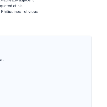
l-laureate-adjacent
quoted at his
Philippines, religious
on.