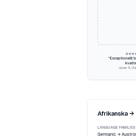
“
Exceptionellt 
kvalit
Javier R.
,
Öv
Afrikanska
→
LANGUAGE FAMILIES
Germanic → Austro