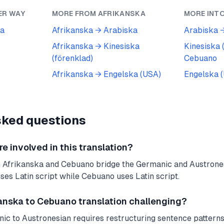
ER WAY
MORE FROM
AFRIKANSKA
MORE INT
ka
Afrikanska
→
Arabiska
Arabiska
Afrikanska
→
Kinesiska
Kinesiska 
(förenklad)
Cebuano
Afrikanska
→
Engelska (USA)
Engelska 
sked questions
 involved in this translation?
 Afrikanska and Cebuano bridge the Germanic and Austrone
uses Latin script while Cebuano uses Latin script.
nska to Cebuano translation challenging?
ic to Austronesian requires restructuring sentence patterns