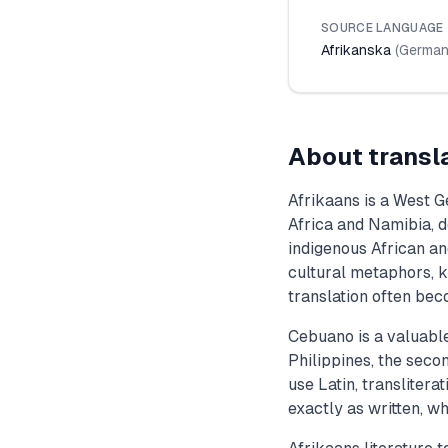
SOURCE LANGUAGE
Afrikanska
(
German
About transl
Afrikaans is a West 
Africa and Namibia, 
indigenous African an
cultural metaphors, k
translation often beco
Cebuano is a valuable
Philippines, the sec
use Latin, transliter
exactly as written, wh