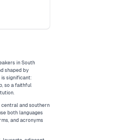
eakers in South
nd shaped by
s significant:
 so a faithful
tution.
 central and southern
use both languages
terms, and acronyms