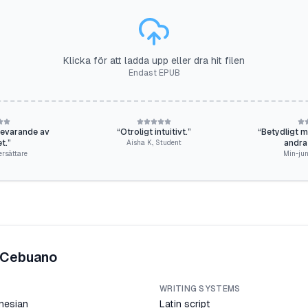
Klicka för att ladda upp eller dra hit filen
Endast EPUB
bevarande av
“
Otroligt intuitivt.
”
“
Betydligt mer
et.
”
andra
Aisha K.
,
Student
ersättare
Min-jun
Cebuano
WRITING SYSTEMS
nesian
Latin script