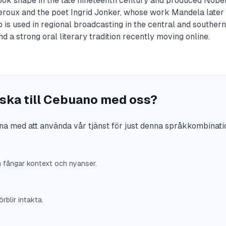
took shape in the late nineteenth century and produced Nobe
Leroux and the poet Ingrid Jonker, whose work Mandela later 
 is used in regional broadcasting in the central and southern 
nd a strong oral literary tradition recently moving online.
nska till Cebuano med oss?
na med att använda vår tjänst för just denna språkkombinati
m fångar kontext och nyanser.
rblir intakta.