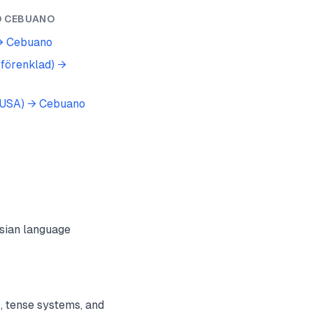
O
CEBUANO
→
Cebuano
(förenklad)
→
(USA)
→
Cebuano
sian language
, tense systems, and