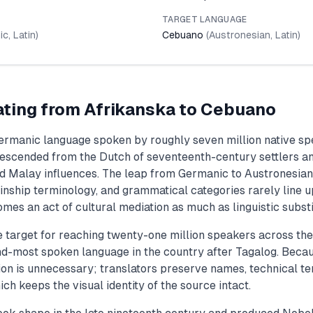
TARGET LANGUAGE
ic
,
Latin
)
Cebuano
(
Austronesian
,
Latin
)
ating from
Afrikanska
to
Cebuano
Germanic language spoken by roughly seven million native sp
descended from the Dutch of seventeenth-century settlers a
d Malay influences. The leap from Germanic to Austronesian i
inship terminology, and grammatical categories rarely line up,
mes an act of cultural mediation as much as linguistic substi
 target for reaching twenty-one million speakers across the
ond-most spoken language in the country after Tagalog. Beca
ation is unnecessary; translators preserve names, technical 
ich keeps the visual identity of the source intact.