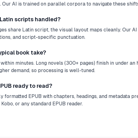
 Our AI is trained on parallel corpora to navigate these shifts
 Latin scripts handled?
s share Latin script, the visual layout maps cleanly. Our AI 
tions, and script-specific punctuation.
ypical book take?
within minutes. Long novels (300+ pages) finish in under an ho
igher demand, so processing is well-tuned.
 EPUB ready to read?
lly formatted EPUB with chapters, headings, and metadata pre
, Kobo, or any standard EPUB reader.