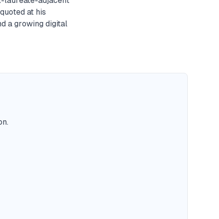
l-laureate-adjacent
quoted at his
d a growing digital
on.