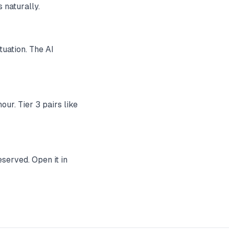
 naturally.
uation. The AI
ur. Tier 3 pairs like
served. Open it in