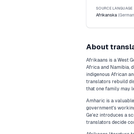
SOURCE LANGUAGE
Afrikanska
(
German
About transl
Afrikaans is a West 
Africa and Namibia, 
indigenous African a
translators rebuild d
that one family may l
Amharic is a valuable
government's working 
Ge'ez introduces a sc
translators decide co