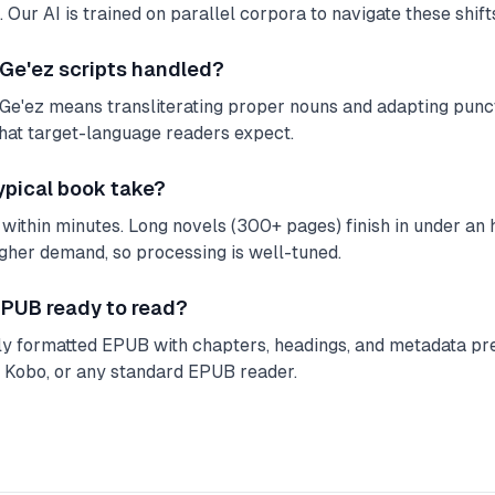
 Our AI is trained on parallel corpora to navigate these shifts
 Ge'ez scripts handled?
Ge'ez means transliterating proper nouns and adapting punct
hat target-language readers expect.
ypical book take?
within minutes. Long novels (300+ pages) finish in under an ho
igher demand, so processing is well-tuned.
 EPUB ready to read?
lly formatted EPUB with chapters, headings, and metadata pre
, Kobo, or any standard EPUB reader.