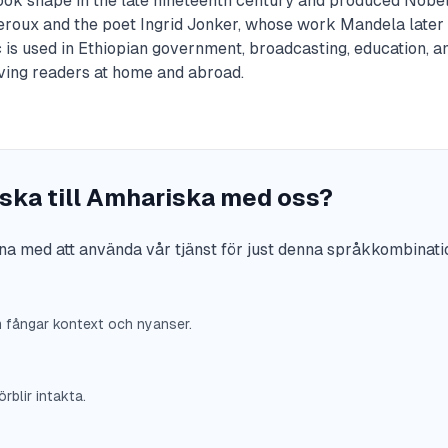
took shape in the late nineteenth century and produced Nobe
Leroux and the poet Ingrid Jonker, whose work Mandela later 
 is used in Ethiopian government, broadcasting, education, an
rving readers at home and abroad.
nska till Amhariska med oss?
na med att använda vår tjänst för just denna språkkombinati
m fångar kontext och nyanser.
rblir intakta.