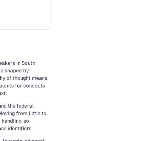
eakers in South
nd shaped by
phy of thought means
valents for concepts
xt.
and the federal
Moving from Latin to
 handling, so
d identifiers.