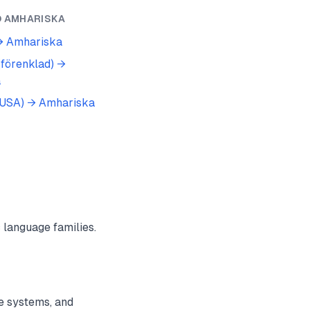
O
AMHARISKA
→
Amhariska
(förenklad)
→
a
(USA)
→
Amhariska
language families.
e systems, and