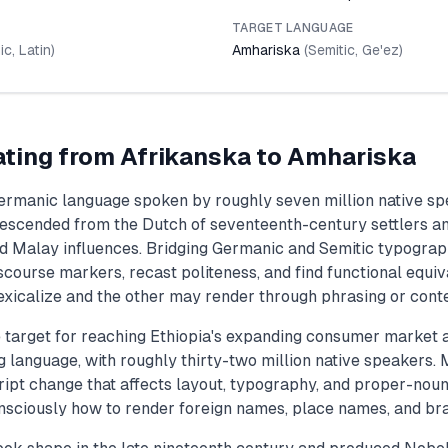
TARGET LANGUAGE
ic
,
Latin
)
Amhariska
(
Semitic
,
Ge'ez
)
ating from
Afrikanska
to
Amhariska
Germanic language spoken by roughly seven million native sp
descended from the Dutch of seventeenth-century settlers a
nd Malay influences. Bridging Germanic and Semitic typogra
iscourse markers, recast politeness, and find functional equi
exicalize and the other may render through phrasing or conte
 target for reaching Ethiopia's expanding consumer market 
language, with roughly thirty-two million native speakers. 
ript change that affects layout, typography, and proper-noun
nsciously how to render foreign names, place names, and bran