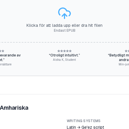
Klicka för att ladda upp eller dra hit filen
Endast EPUB
bevarande av
“
Otroligt intuitivt.
”
“
Betydligt mer
et.
”
andra
Aisha K.
,
Student
ersättare
Min-jun
Amhariska
WRITING SYSTEMS
Latin → Ge'ez script