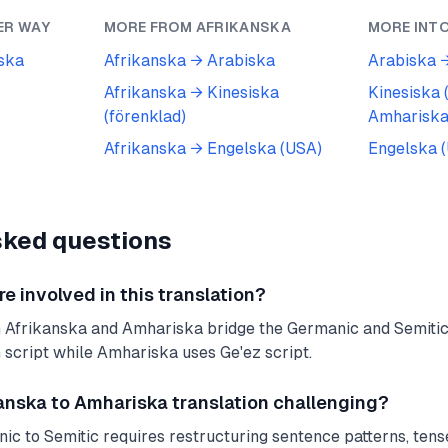
ER WAY
MORE FROM
AFRIKANSKA
MORE INT
ska
Afrikanska
→
Arabiska
Arabiska
Afrikanska
→
Kinesiska
Kinesiska 
(förenklad)
Amharisk
Afrikanska
→
Engelska (USA)
Engelska 
sked questions
 involved in this translation?
 Afrikanska and Amhariska bridge the Germanic and Semitic 
 script while Amhariska uses Ge'ez script.
nska to Amhariska translation challenging?
c to Semitic requires restructuring sentence patterns, tens