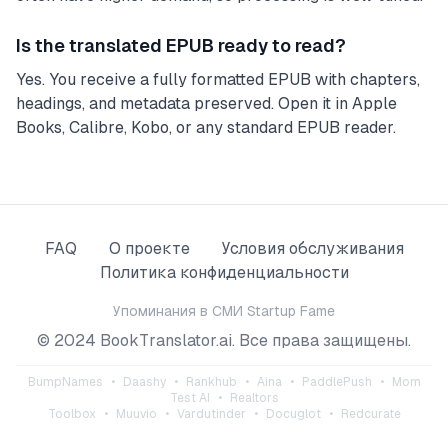
Is the translated EPUB ready to read?
Yes. You receive a fully formatted EPUB with chapters,
headings, and metadata preserved. Open it in Apple
Books, Calibre, Kobo, or any standard EPUB reader.
FAQ
О проекте
Условия обслуживания
Политика конфиденциальности
Упоминания в СМИ
Startup Fame
© 2024 BookTranslator.ai. Все права защищены.
BumpNames
•
Daashy
•
Rankhub
•
Aina
•
PaddlePush
•
Mom
Test AI
•
Realtors
Toolbox
•
Muuvio
•
Vardutinder
•
Docuglot
•
Redcurate