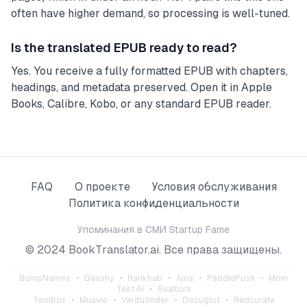
often have higher demand, so processing is well-tuned.
Is the translated EPUB ready to read?
Yes. You receive a fully formatted EPUB with chapters,
headings, and metadata preserved. Open it in Apple
Books, Calibre, Kobo, or any standard EPUB reader.
FAQ
О проекте
Условия обслуживания
Политика конфиденциальности
Упоминания в СМИ
Startup Fame
© 2024 BookTranslator.ai. Все права защищены.
BumpNames
•
Daashy
•
Rankhub
•
Aina
•
PaddlePush
•
Mom
Test AI
•
Realtors
Toolbox
•
Muuvio
•
Vardutinder
•
Docuglot
•
Redcurate