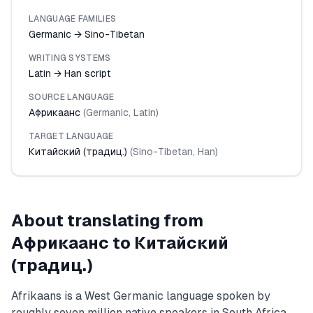
LANGUAGE FAMILIES
Germanic → Sino-Tibetan
WRITING SYSTEMS
Latin → Han script
SOURCE LANGUAGE
Африкаанс
(
Germanic
,
Latin
)
TARGET LANGUAGE
Китайский (традиц.)
(
Sino-Tibetan
,
Han
)
About translating from
Африкаанс
to
Китайский
(традиц.)
Afrikaans is a West Germanic language spoken by
roughly seven million native speakers in South Africa