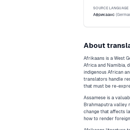
SOURCE LANGUAGE
Африкаанс
(
Germa
About transl
Afrikaans is a West 
Africa and Namibia, 
indigenous African an
translators handle re
that must be re-expre
Assamese is a valuabl
Brahmaputra valley re
change that affects l
how to render foreign