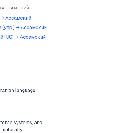
O
АССАМСКИЙ
→
Ассамский
 (упр.)
→
Ассамский
й (US)
→
Ассамский
ranian language
 tense systems, and
 naturally.