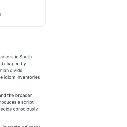
)
eakers in South
nd shaped by
ian divide,
te idiom inventories
 and the broader
roduces a script
decide consciously