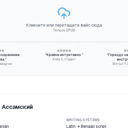
Кликните или перетащите файл сюда
Только EPUB
сохранение
“
Крайне интуитивно.
”
“
Гораздо н
ва.
”
инстр
Aisha K.
,
Студент
реводчик
Min-jun P.
,
→
Ассамский
WRITING SYSTEMS
anian
Latin → Bengali script