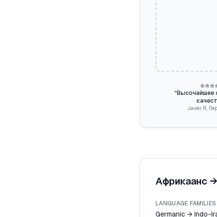
“
Высочайшее 
качест
Javier R.
,
Пе
Африкаанс
LANGUAGE FAMILIES
Germanic → Indo-Ir