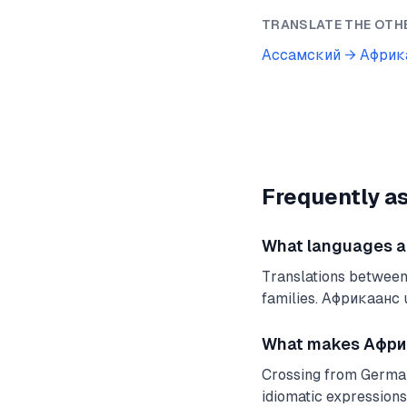
TRANSLATE THE OTH
Ассамский
→
Африк
Frequently a
What languages are
Translations betwee
families. Африкаанс u
What makes Африк
Crossing from Germani
idiomatic expressions.