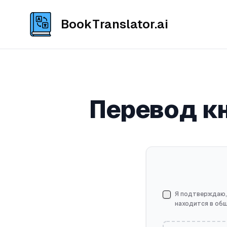
BookTranslator.ai
Перевод кн
Я подтверждаю,
находится в об