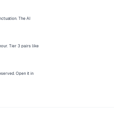
ctuation. The AI
ur. Tier 3 pairs like
served. Open it in