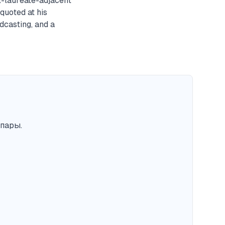
l-laureate-adjacent
quoted at his
dcasting, and a
пары.