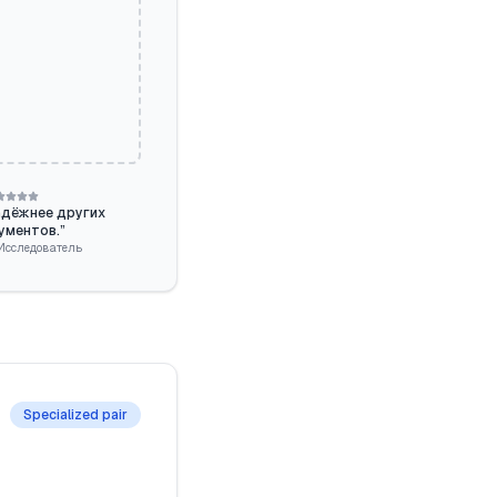
адёжнее других
ументов.
”
Исследователь
Specialized pair