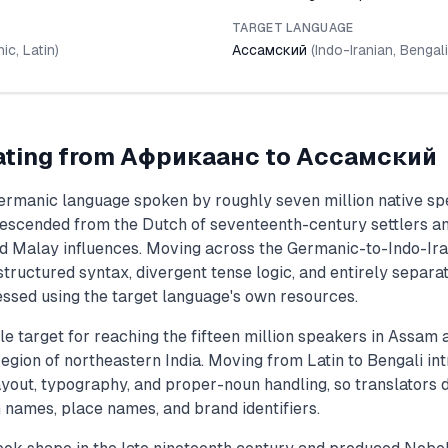
TARGET LANGUAGE
nic
,
Latin
)
Ассамский
(
Indo-Iranian
,
Bengali
ating from
Африкаанс
to
Ассамский
Germanic language spoken by roughly seven million native sp
descended from the Dutch of seventeenth-century settlers a
d Malay influences. Moving across the Germanic-to-Indo-Iran
structured syntax, divergent tense logic, and entirely separa
ssed using the target language's own resources.
e target for reaching the fifteen million speakers in Assam
gion of northeastern India. Moving from Latin to Bengali int
ayout, typography, and proper-noun handling, so translators 
 names, place names, and brand identifiers.