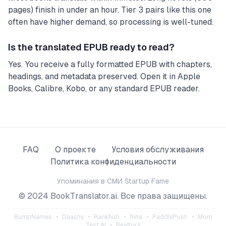
pages) finish in under an hour. Tier 3 pairs like this one
often have higher demand, so processing is well-tuned.
Is the translated EPUB ready to read?
Yes. You receive a fully formatted EPUB with chapters,
headings, and metadata preserved. Open it in Apple
Books, Calibre, Kobo, or any standard EPUB reader.
FAQ
О проекте
Условия обслуживания
Политика конфиденциальности
Упоминания в СМИ
Startup Fame
© 2024 BookTranslator.ai. Все права защищены.
BumpNames
•
Daashy
•
Rankhub
•
Aina
•
PaddlePush
•
Mom
Test AI
•
Realtors