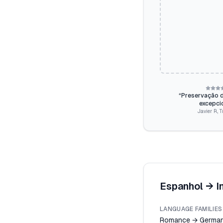
“
Preservação d
excepcio
Javier R.
,
T
Espanhol
→
I
LANGUAGE FAMILIES
Romance → German