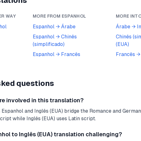
lations
ER WAY
MORE FROM
ESPANHOL
MORE INT
hol
Espanhol
→
Árabe
Árabe
→
I
Espanhol
→
Chinês
Chinês (si
(simplificado)
(EUA)
Espanhol
→
Francês
Francês
sked questions
 involved in this translation?
 Espanhol and Inglês (EUA) bridge the Romance and Germani
ript while Inglês (EUA) uses Latin script.
ol to Inglês (EUA) translation challenging?