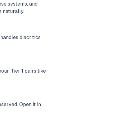
nse systems, and
 naturally.
handles diacritics,
ur. Tier 1 pairs like
served. Open it in