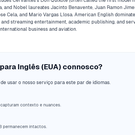
cludes Cervantes's Don Quixote (often called the first modern
a, and Nobel laureates Jacinto Benavente, Juan Ramon Jime
ose Cela, and Mario Vargas Llosa. American English dominat
 and streaming entertainment, academic publishing, and ser
nternational business and aviation.
 para Inglês (EUA) connosco?
de usar o nosso serviço para este par de idiomas.
 capturam contexto e nuances.
UB permanecem intactos.