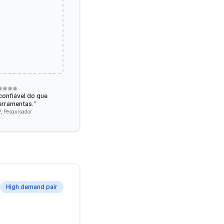
confiável do que
erramentas.
”
.
,
Pesquisador
High demand pair