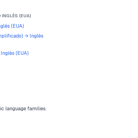
O
INGLÊS (EUA)
nglês (EUA)
mplificado)
→
Inglês
→
Inglês (EUA)
c language families.