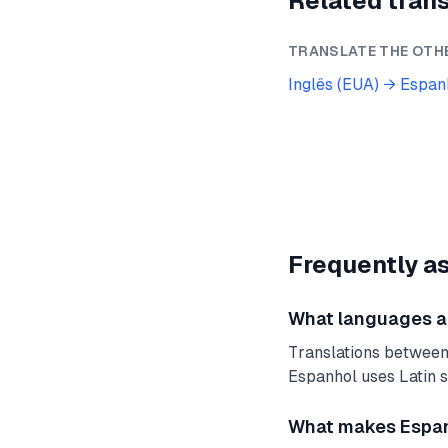
Related trans
TRANSLATE THE OTH
Inglês (EUA)
→
Espan
Frequently a
What languages are
Translations between
Espanhol uses Latin sc
What makes Espanh