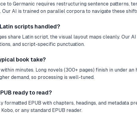
e to Germanic requires restructuring sentence patterns, te
 Our AI is trained on parallel corpora to navigate these shifts
 Latin scripts handled?
s share Latin script, the visual layout maps cleanly. Our AI 
tions, and script-specific punctuation.
ypical book take?
ithin minutes. Long novels (300+ pages) finish in under an ho
igher demand, so processing is well-tuned.
 EPUB ready to read?
lly formatted EPUB with chapters, headings, and metadata pre
, Kobo, or any standard EPUB reader.