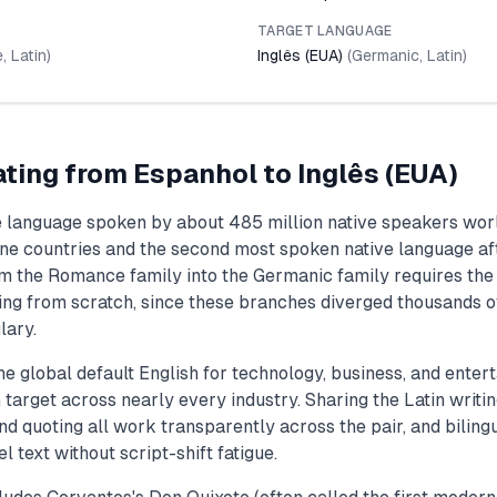
TARGET LANGUAGE
e
,
Latin
)
Inglês (EUA)
(
Germanic
,
Latin
)
ating from
Espanhol
to
Inglês (EUA)
 language spoken by about 485 million native speakers world
ne countries and the second most spoken native language a
m the Romance family into the Germanic family requires the 
ing from scratch, since these branches diverged thousands o
lary.
he global default English for technology, business, and enter
target across nearly every industry. Sharing the Latin writ
and quoting all work transparently across the pair, and bilin
el text without script-shift fatigue.