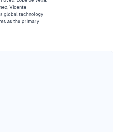
 novel), Lope de Vega,
nez, Vicente
es global technology
ves as the primary