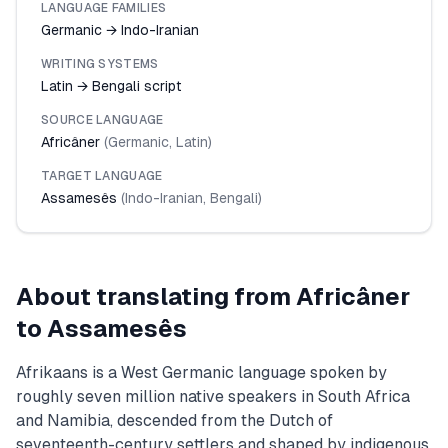
LANGUAGE FAMILIES
Germanic → Indo-Iranian
WRITING SYSTEMS
Latin → Bengali script
SOURCE LANGUAGE
Africâner
(
Germanic
,
Latin
)
TARGET LANGUAGE
Assamesês
(
Indo-Iranian
,
Bengali
)
About translating from
Africâner
to
Assamesês
Afrikaans is a West Germanic language spoken by
roughly seven million native speakers in South Africa
and Namibia, descended from the Dutch of
seventeenth-century settlers and shaped by indigenous