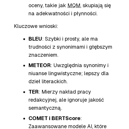
oceny, takie jak
MQM
, skupiają się
na adekwatności i płynności.
Kluczowe wnioski:
BLEU
: Szybki i prosty, ale ma
trudności z synonimami i głębszym
znaczeniem.
METEOR
: Uwzględnia synonimy i
niuanse lingwistyczne; lepszy dla
dzieł literackich.
TER
: Mierzy nakład pracy
redakcyjnej, ale ignoruje jakość
semantyczną.
COMET i BERTScore
:
Zaawansowane modele AI, które