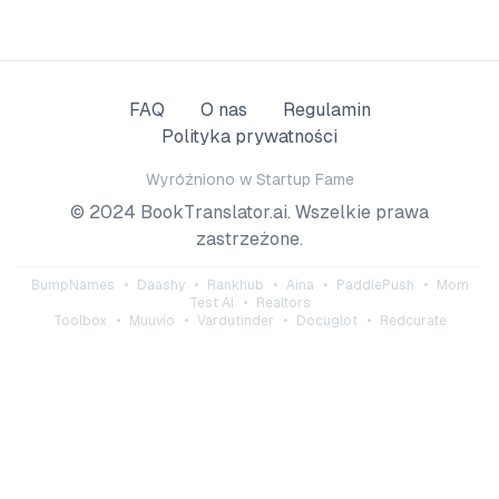
FAQ
O nas
Regulamin
Polityka prywatności
Wyróżniono w
Startup Fame
© 2024 BookTranslator.ai. Wszelkie prawa
zastrzeżone.
BumpNames
•
Daashy
•
Rankhub
•
Aina
•
PaddlePush
•
Mom
Test AI
•
Realtors
Toolbox
•
Muuvio
•
Vardutinder
•
Docuglot
•
Redcurate