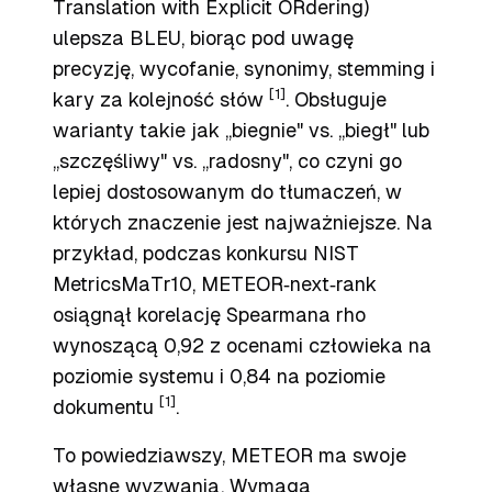
Translation with Explicit ORdering)
ulepsza BLEU, biorąc pod uwagę
precyzję, wycofanie, synonimy, stemming i
[1]
kary za kolejność słów
. Obsługuje
warianty takie jak „biegnie" vs. „biegł" lub
„szczęśliwy" vs. „radosny", co czyni go
lepiej dostosowanym do tłumaczeń, w
których znaczenie jest najważniejsze. Na
przykład, podczas konkursu NIST
MetricsMaTr10, METEOR‑next‑rank
osiągnął korelację Spearmana rho
wynoszącą 0,92 z ocenami człowieka na
poziomie systemu i 0,84 na poziomie
[1]
dokumentu
.
To powiedziawszy, METEOR ma swoje
własne wyzwania. Wymaga