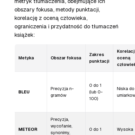
metryk tłumaczenia, obejmujące ich
obszary fokusa, metody punktacji,
korelację z oceną człowieka,
ograniczenia i przydatność do tłumaczeń
książek:
Korelacj
Zakres
Metyka
Obszar fokusa
oceną
punktacji
człowie
0 do 1
Precyzja n-
Niska do
BLEU
(lub 0-
gramów
umiarkow
100)
Precyzja,
wycofanie,
METEOR
0 do 1
Wysoka
synonimy,