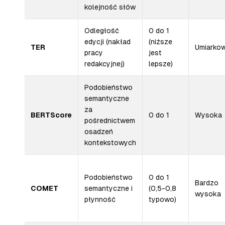
kolejność słów
Odległość
0 do 1
edycji (nakład
(niższe
TER
Umiarko
pracy
jest
redakcyjnej)
lepsze)
Podobieństwo
semantyczne
za
BERTScore
0 do 1
Wysoka
pośrednictwem
osadzeń
kontekstowych
Podobieństwo
0 do 1
Bardzo
COMET
semantyczne i
(0,5-0,8
wysoka
płynność
typowo)