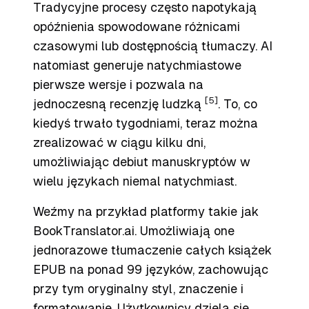
Tradycyjne procesy często napotykają
opóźnienia spowodowane różnicami
czasowymi lub dostępnością tłumaczy. AI
natomiast generuje natychmiastowe
pierwsze wersje i pozwala na
[5]
jednoczesną recenzję ludzką
. To, co
kiedyś trwało tygodniami, teraz można
zrealizować w ciągu kilku dni,
umożliwiając debiut manuskryptów w
wielu językach niemal natychmiast.
Weźmy na przykład platformy takie jak
BookTranslator.ai. Umożliwiają one
jednorazowe tłumaczenie całych książek
EPUB na ponad 99 języków, zachowując
przy tym oryginalny styl, znaczenie i
formatowanie. Użytkownicy dzielą się