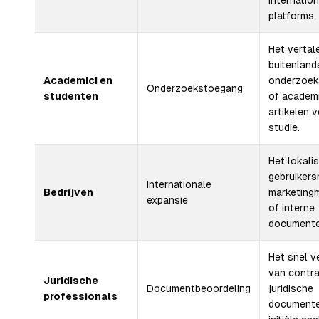
internatio
platforms.
Het vertal
buitenland
Academici en
onderzoek
Onderzoekstoegang
studenten
of academ
artikelen 
studie.
Het lokali
gebruikers
Internationale
Bedrijven
marketingm
expansie
of interne
documente
Het snel v
van contr
Juridische
Documentbeoordeling
juridische
professionals
documente