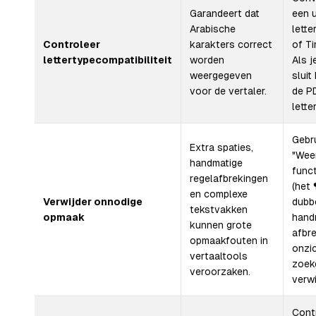
Garandeert dat
een 
Arabische
lette
Controleer
karakters correct
of T
lettertypecompatibiliteit
worden
Als j
weergegeven
sluit
voor de vertaler.
de PD
lette
Gebr
Extra spaties,
"Wee
handmatige
funct
regelafbrekingen
(het
en complexe
Verwijder onnodige
dubbe
tekstvakken
opmaak
hand
kunnen grote
afbr
opmaakfouten in
onzi
vertaaltools
zoek
veroorzaken.
verwi
Cont