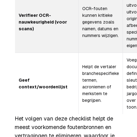
uitv
OCR-fouten
uitvo
Verifieer OCR-
kunnen kritieke
orig
nauwkeurigheid (voor
gegevens zoals
afbee
scans)
namen, datums en
spec
nummers wijzigen.
numm
eige
Voeg
Helpt de vertaler
docu
branchespecifieke
defin
Geef
termen,
sleu
context/woordenlijst
acroniemen of
bedri
merkstem te
jarg
begrijpen.
over
toon
Het volgen van deze checklist helpt de
meest voorkomende foutenbronnen en
vertragingen te elimineren, waardoor je