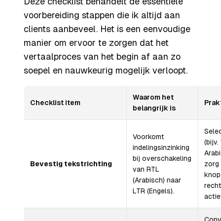
Deze checklist behandelt de essentiële
voorbereiding stappen die ik altijd aan
clients aanbeveel. Het is een eenvoudige
manier om ervoor te zorgen dat het
vertaalproces van het begin af aan zo
soepel en nauwkeurig mogelijk verloopt.
Waarom het
Checklist item
Prak
belangrijk is
Selec
Voorkomt
(bijv
indelingsinzinking
Arab
bij overschakeling
Bevestig tekstrichting
zorg
van RTL
knop 
(Arabisch) naar
recht
LTR (Engels).
actie
Conv