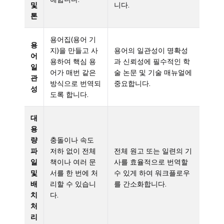
및
니다.
톤
용어집(용어 기
용
지)을 만들고 사
용어의 일관성이 명확성
어
용하여 핵심 용
과 신뢰성에 필수적인 학
일
어가 매번 같은
술 논문 및 기술 매뉴얼에
관
방식으로 번역되
중요합니다.
성
도록 합니다.
대
용
량
충돌이나 속도
파
저하 없이 전체
전체 원고 또는 일련의 기
일
책이나 여러 문
사를 효율적으로 번역할
및
서를 한 번에 처
수 있게 하여 워크플로우
배
리할 수 있습니
를 간소화합니다.
치
다.
처
리