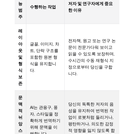
능
저자 및 연구자에게 중요
수행하는 작업
범
한 이유
주
레
이
전자책, 원고 또는 연구 논
아
글꼴, 이미지, 차
문이 전문가다워 보이고
웃
트, 단락 구조를
읽을 수 있도록 보장하며,
및
포함한 원본 형
수시간의 수동 재형식 지
형
식을 유지합니
정으로부터 당신을 구합
식
다.
니다.
보
존
문
맥
당신의 독특한 저자의 음
AI는 관용구, 풍
적
성을 유지하여 번역된 작
자, 스타일을 정
뉘
업이 로봇처럼 들리거나,
확하게 번역하기
앙
평탄하거나, 의도한 감정
위해 문맥을 이
스
적 영향을 잃지 않도록 합
해합니다.