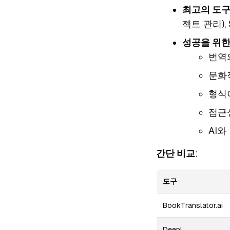
최고의 도
젝트 관리),
성공을 위
번역
문화적
형식
접근성
AI
간단 비교
:
도구
BookTranslator.ai
DeepL