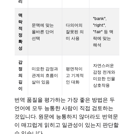
리
맥
"bank",
락
문맥에 맞는
다의어의
"right",
적
올바른 단어
잘못된 의
"fair" 등 맥
정
선택
미 사용
락에 맞는
확
해석
성
감
자연스러운
정
미묘한 감정과
평면적이
감정 전개와
의
관계의 흐름이
고 기계적
미묘한 인물
깊
살아 있음
인 대화
상호작용
이
번역 품질을 평가하는 가장 좋은 방법은 두
언어에 모두 능통한 사람이 직접 검토하는
것입니다. 원문에 능통하지 않더라도 번역문
이 매끄럽게 읽히고 일관성이 있는지 판단할
수 있습니다.