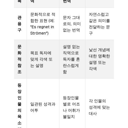
목
역
번역
문화적으로 적
자연스럽고
관
문자 그대
합한 표현 (예:
같은 의미를
용
로의, 의미
"Es regnet in
전달하는 문
구
없는 번역
Strömen")
구
문
설명 없는
낯선 개념에
화
목표 독자에
직역으로
대한 명확한
적
맞게 각색 또
독자를 혼
설명 또는
참
는 설명
란스럽게
각색
조
함
등
장
인
등장인물
각 인물의
물
일관된 성격과
별로 어조
성격에 맞는
의
어투
나 어휘가
대사
목
불일치
소