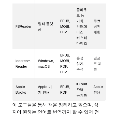
클라우
드 동
EPUB,
기화,
무료
멀티 플랫
FBReader
MOBI,
인터페
버전
폼
FB2
이스
제한
커스터
마이즈
EPUB,
음성
임포
Icecream
Windows,
MOBI,
읽기,
트 제
Reader
macOS
PDF,
주석
한
FB2
iCloud
Apple
Apple 기
EPUB,
Apple
완벽
Books
기 전용
PDF
전용
동기화
이 도구들을 통해 책을 정리하고 읽으며, 심
지어 원하는 언어로 번역까지 할 수 있어 전