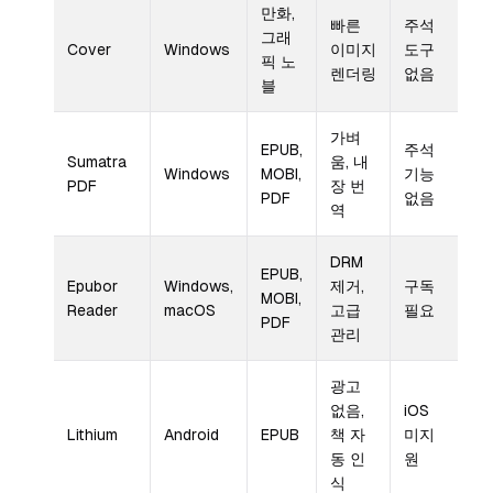
만화,
빠른
주석
그래
Cover
Windows
이미지
도구
픽 노
렌더링
없음
블
가벼
EPUB,
주석
Sumatra
움, 내
Windows
MOBI,
기능
PDF
장 번
PDF
없음
역
DRM
EPUB,
Epubor
Windows,
제거,
구독
MOBI,
Reader
macOS
고급
필요
PDF
관리
광고
없음,
iOS
Lithium
Android
EPUB
책 자
미지
동 인
원
식