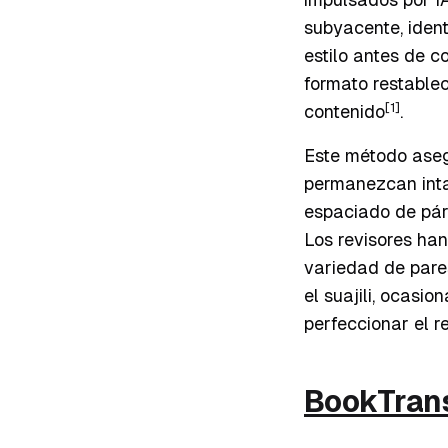
subyacente, iden
estilo antes de 
formato restablec
[1]
contenido
.
Este método asegu
permanezcan inta
espaciado de pár
Los revisores ha
variedad de pare
el suajili, ocas
perfeccionar el r
BookTrans