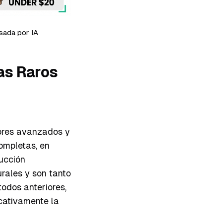
sada por IA
as Raros
ores avanzados y
ompletas, en
ducción
rales y son tanto
todos anteriores,
icativamente la