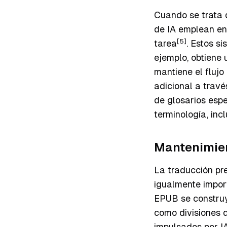
Cuando se trata 
de IA emplean en
[5]
tarea
. Estos s
ejemplo, obtiene
mantiene el flujo
adicional a travé
de glosarios espe
terminología, inc
Mantenimien
La traducción pre
igualmente impor
EPUB se construy
como divisiones d
impulsados por IA