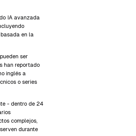
ando IA avanzada
incluyendo
a basada en la
 pueden ser
os han reportado
mo inglés a
cnicos o series
te - dentro de 24
arios
ctos complejos,
eserven durante