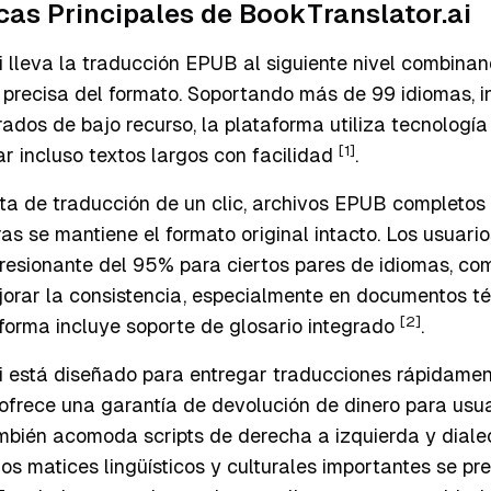
cas Principales de BookTranslator.ai
i lleva la traducción EPUB al siguiente nivel combin
 precisa del formato. Soportando más de 99 idiomas, 
ados de bajo recurso, la plataforma utiliza tecnologí
[1]
r incluso textos largos con facilidad
.
ta de traducción de un clic, archivos EPUB completos
as se mantiene el formato original intacto. Los usuari
resionante del 95% para ciertos pares de idiomas, co
jorar la consistencia, especialmente en documentos té
[2]
taforma incluye soporte de glosario integrado
.
i está diseñado para entregar traducciones rápidamen
 ofrece una garantía de devolución de dinero para usu
ambién acomoda scripts de derecha a izquierda y diale
s matices lingüísticos y culturales importantes se pr