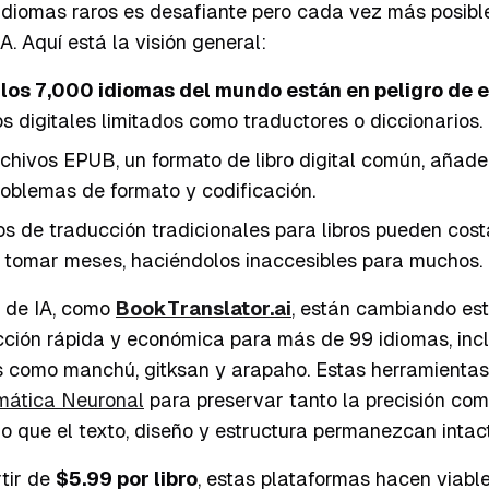
 idiomas raros es desafiante pero cada vez más posibl
A. Aquí está la visión general:
los 7,000 idiomas del mundo están en peligro de e
s digitales limitados como traductores o diccionarios.
rchivos EPUB, un formato de libro digital común, añad
roblemas de formato y codificación.
os de traducción tradicionales para libros pueden cos
 tomar meses, haciéndolos inaccesibles para muchos.
 de IA, como
BookTranslator.ai
, están cambiando es
cción rápida y económica para más de 99 idiomas, inc
 como manchú, gitksan y arapaho. Estas herramientas 
mática Neuronal
para preservar tanto la precisión com
 que el texto, diseño y estructura permanezcan intac
rtir de
$5.99 por libro
, estas plataformas hacen viabl