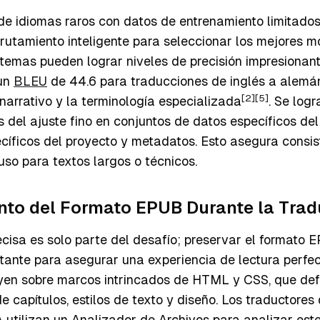
de idiomas raros con datos de entrenamiento limitados
rutamiento inteligente para seleccionar los mejores m
istemas pueden lograr niveles de precisión impresionan
 un
BLEU
de 44.6 para traducciones de inglés a alemán
[2]
[5]
 narrativo y la terminología especializada
. Se log
s del ajuste fino en conjuntos de datos específicos del
cíficos del proyecto y metadatos. Esto asegura consis
luso para textos largos o técnicos.
to del Formato EPUB Durante la Trad
cisa es solo parte del desafío; preservar el formato 
tante para asegurar una experiencia de lectura perfec
en sobre marcos intrincados de HTML y CSS, que def
e capítulos, estilos de texto y diseño. Los traductores 
 utilizan un Analizador de Archivos para analizar est