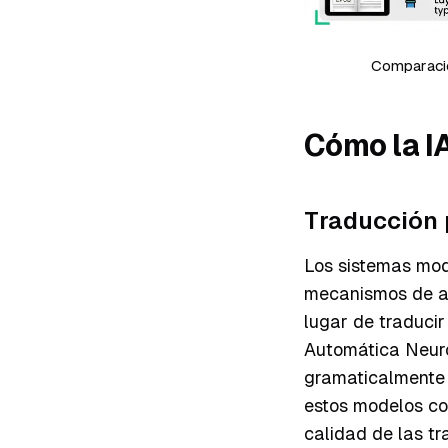
Comparació
Cómo la I
Traducción 
Los sistemas mod
mecanismos de au
lugar de traducir
Automática Neuro
gramaticalmente
estos modelos con
calidad de las tr