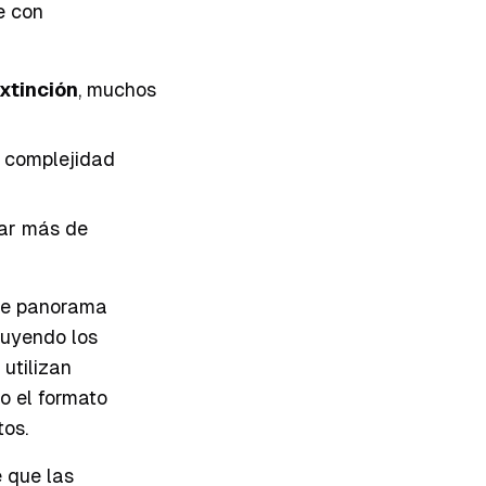
e con
xtinción
, muchos
e complejidad
tar más de
te panorama
luyendo los
utilizan
o el formato
tos.
e que las