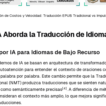
n de Costos y Velocidad: Traducción EPUB Tradicional vs Impul
A Aborda la Traducción de Idiom
por IA para Idiomas de Bajo Recurso
ernos de IA se basan en arquitectura de transformad
toatención para entender el contexto de oraciones c
 palabra por palabra. Este cambio permite que la Tra
nal (NMT) produzca traducciones que se sienten natu
[4]
 como semánticamente precisas
. A diferencia de mé
sideran el contexto más amplio, lo que mejora signif
aducciones.