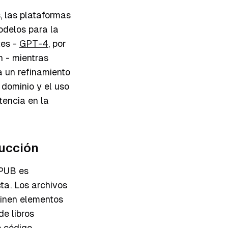
, las plataformas
odelos para la
tes -
GPT-4
, por
 - mientras
ra un refinamiento
 dominio y el uso
tencia en la
ucción
EPUB es
ta. Los archivos
inen elementos
de libros
e código