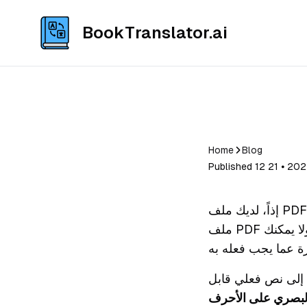
BookTranslator.ai
Home
Blog
إذاً، لديك ملف PDF ممسوح ضوئياً وتحتاج إليه بلغة أخرى. يبدو الأمر بسيطاً، لكنه لغز معقد نوعاً ما.
ملف PDF الممسوح ضوئياً هو في الحقيقة مجرد صورة لمستند. لا يمكنك نسخ النص، ولا يمكنك
ت إلى نص فعلي قابل