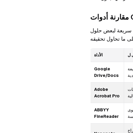
ر شيوعاً. لكل منها نقاط قوة، لذا
 ل
الأداة
عة
Google
ية
Drive/Docs
ات
Adobe
ية
Acrobat Pro
وى
ABBYY
سة
FineReader
اج