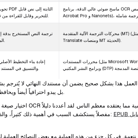
ماسح ضوئي عالي الدقة، برنامج OCR مخصص (مثل Adobe
تحويل صورة F
للتحرير وقابل للقراءة من قبل الآلة.
محركات الترجمة الآلية المتقدمة (MT) (مثل DeepL و Google
ترجمة النص المستخرج بدقة إل
Translate ومنصات MT الحديثة).
المستهدفة.
محررات المستندات (مثل Microsoft Word و Google Docs)
إعادة بناء التخطيط الأصلي
والتنسيق في المستند المترجم.
لعمل هذا بشكل صحيح يضمن أن مستندك النهائي لا يُترجم
بل يبدو احترافياً أيضاً ويحافظ على هيكله الأصلي.
اختيار صيغة الملف الصحيحة بعد OCR هو
EPUB مقابل PDF لترجمة
مفصلاً يستكشف السبب في أهمية ذلك كثيراً، والذي يمكنك قراءته هنا: