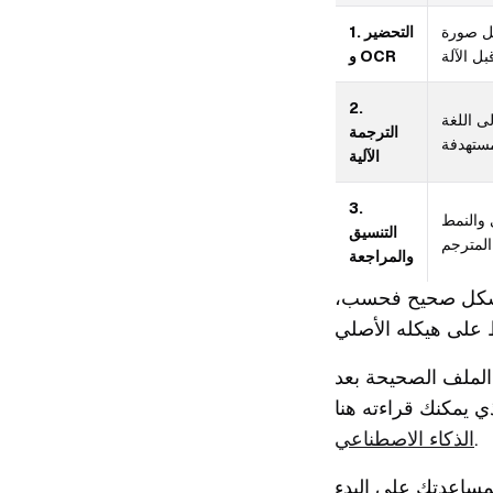
PD الثابتة إلى نص قابل
1. التحضير
و OCR
2.
ى اللغة
الترجمة
الآلية
3.
 والنمط
التنسيق
والمراجعة
 بشكل صحيح فحسب،
 أيضاً أكثر أهمية مما يعتقده معظم الناس. لقد أعددنا دليلاً
.
الذكاء الاصطناعي