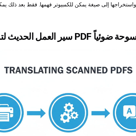
استخراجها إلى صيغة يمكن للكمبيوتر فهمها. فقط بعد ذلك يمكن
يث لترجمة ملفات PDF الممسوحة ضوئياً