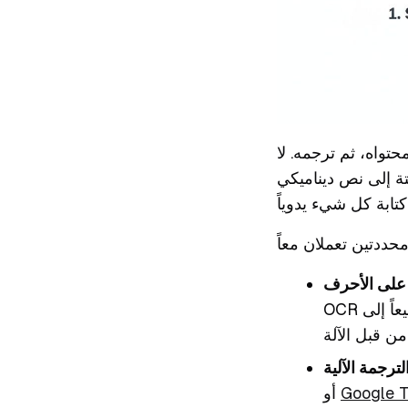
واه، ثم ترجمه. لا
تة إلى نص ديناميكي
OCR بتحليل صورة المستند بعناية، ويتعرف على كل حرف وكلمة وجملة، ثم يحولها جميعاً إلى
Google T
أو