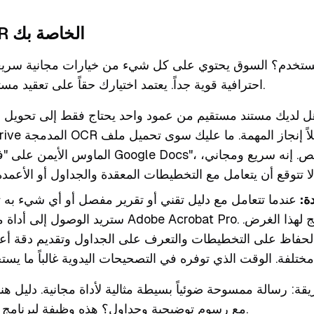
اختيار أداة OCR الخاصة بك
ن تستخدم؟ السوق يحتوي على كل شيء من خيارات مجانية سريع
احترافية قوية جداً. يعتمد اختيارك حقاً على تعقيد مستندك وكم دقة تحتاج.
 لديك مستند مستقيم من عمود واحد يحتاج فقط إلى تحويل 
الماوس الأيمن على "فتح باستخدام Google Docs"، وسيقو
ة:
عندما تتعامل مع دليل تقني أو تقرير مفصل أو أي شيء به 
ستريد الوصول إلى أداة مخصصة مثل Adobe Acrobat Pro. تم 
الحفاظ على التخطيطات والتعرف على الجداول وتقديم دقة أعل
مع رسوم توضيحية وجداول؟ هذه وظيفة لبرنامج احترافي، بدون شك.