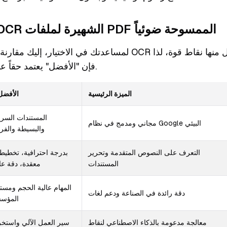
مقارنة أدوات OCR الشهيرة لملفات PDF الممسوحة ضوئياً
لمساعدتك في الاختيار، إليك مقارنة سريعة لبعض حلول OCR الأكث
فإن "الأفضل" يعتمد حقاً على ما تحاول تحقيقه.
الميزة الرئيسية
الأفضل
المستندات السري
مجاني ومدمج في نظام Google البيئي
والبسيطة والفرد
التعرف على النصوص المتقدمة وتحرير
بدرجة احترافية، تخطيط
المستندات
معقدة، دقة عال
المهام عالية الحجم ومست
دقة رائدة في الصناعة ودعم لغات
المؤس
معالجة مدعومة بالذكاء الاصطناعي لنقاط
سير العمل الآلي واستخر