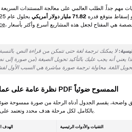
نيات مهم جداً. الطلب العالمي على معالجة المستندات السريعة
 إسقاط متوقع قدره
71.82 مليار دولار أمريكي
بحلول عام 2025. كما أشارت إليه
، البرامج المتخصصة هي المفتاح لجعل هذه المشاريع أسرع وأكثر بأسعار
nce
ئيسية:
لا يمكنك ترجمة لغة حتى تتمكن من قراءة النص. بالنسبة إل
ا يعني أنه يجب عليك بالتأكيد تحويل الصيغة (من صورة إلى ن
نظرة عامة على عملية ترجمة ملف PDF الممسوح ضوئياً
واضحة، يقسم الجدول أدناه الرحلة من صورة ممسوحة ضوئياً
بالكامل. لكل مرحلة هدف محدد وتعتمد على أدوات معينة للنجاح.
التقنيات والأدوات الرئيسية
الهدف ا