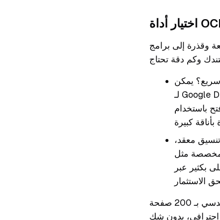
ة وقذرة إلى برامج
سريع؟ يمكن
لـ Google Drive المدمجة OCR فعلاً إنجاز المهمة. ما عليك سوى تحميل ملف PDF، انقر بزر
م بسحب النص. إنه سريع ومجاني،
تنسيق معقد،
بناء هذه البرامج لهذا الغرض.
ى بكثير عبر
فكر فيها بهذه الطريقة: رسالة ممسوحة ضوئياً بسيطة مثالية لأداة مجانية. دليل هندسي بـ 200 صفحة