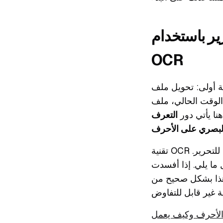
ير باستخدام
OCR
حويل ملف PDF الممسوح
 PDF الخاص بك هو مجرد صورة
ا يأتي دور
التعرف
تقنية OCR هي السحر الذي يحلل الصورة ويحول أنماط البكسل تلك إلى أحرف حقيقية قابلة للتحرير.
O الأمور، مع كلمات مختلطة أو
هذا بشكل صحيح من
الأحرف وكيف يعمل