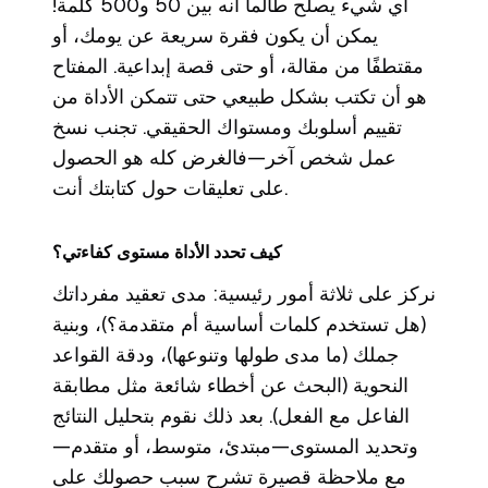
أي شيء يصلح طالما أنه بين 50 و500 كلمة!
يمكن أن يكون فقرة سريعة عن يومك، أو
مقتطفًا من مقالة، أو حتى قصة إبداعية. المفتاح
هو أن تكتب بشكل طبيعي حتى تتمكن الأداة من
تقييم أسلوبك ومستواك الحقيقي. تجنب نسخ
عمل شخص آخر—فالغرض كله هو الحصول
على تعليقات حول كتابتك أنت.
كيف تحدد الأداة مستوى كفاءتي؟
نركز على ثلاثة أمور رئيسية: مدى تعقيد مفرداتك
(هل تستخدم كلمات أساسية أم متقدمة؟)، وبنية
جملك (ما مدى طولها وتنوعها)، ودقة القواعد
النحوية (البحث عن أخطاء شائعة مثل مطابقة
الفاعل مع الفعل). بعد ذلك نقوم بتحليل النتائج
وتحديد المستوى—مبتدئ، متوسط، أو متقدم—
مع ملاحظة قصيرة تشرح سبب حصولك على