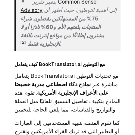
Common Sense
يشير تقرير
إلى أهمية التوطين، حيث أظهر أن
Advisory
75% من المستهلكين يفضلون شراء
المنتجات بلغتهم الأم
و
60% نادرًا أو لا
يشترون إطلاقًا من مواقع إنترنت باللغة
[2]
.
الإنجليزية فقط
كيف يتعامل BookTranslator.ai مع التوطين
يتعامل BookTranslator.ai مع تحديات التوطين
مباشرة عبر
نماذج ذكاء اصطناعي مدربة خصيصًا
على الأعراف الإنجليزية الأمريكية
. تقوم هذه
النماذج بتكييف تفاصيل التنسيق تلقائيًا مثل العملة
والتواريخ والقياسات، مما يلغي الحاجة للتخمين.
كما تقوم المنصة بتنبيه المستخدمين إلى العبارات
أو التعابير التي قد تربك القراء الأمريكيين وتقترح