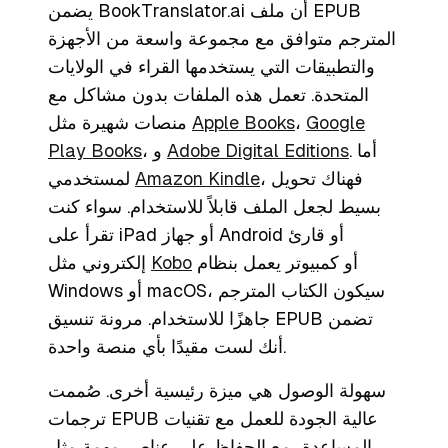
يضمن BookTranslator.ai أن ملف EPUB
المترجم متوافق مع مجموعة واسعة من الأجهزة
والتطبيقات التي يستخدمها القراء في الولايات
المتحدة. تعمل هذه الملفات بدون مشاكل مع
Google
،
Apple Books
منصات شهيرة مثل
. أما
Adobe Digital Editions
، و
Play Books
، فهناك تحويل
Amazon Kindle
لمستخدمي
بسيط لجعل الملف قابلاً للاستخدام. سواء كنت
تقرأ على iPad أو جهاز Android أو قارئ
أو كمبيوتر يعمل بنظام
Kobo
إلكتروني مثل
Windows أو macOS، سيكون الكتاب المترجم
جاهزًا للاستخدام. مرونة تنسيق EPUB تضمن
أنك لست مقيدًا بأي منصة واحدة.
سهولة الوصول هي ميزة رئيسية أخرى. صُممت
ترجمات EPUB عالية الجودة للعمل مع تقنيات
المساعدة، مع الحفاظ على عناصر مهمة مثل