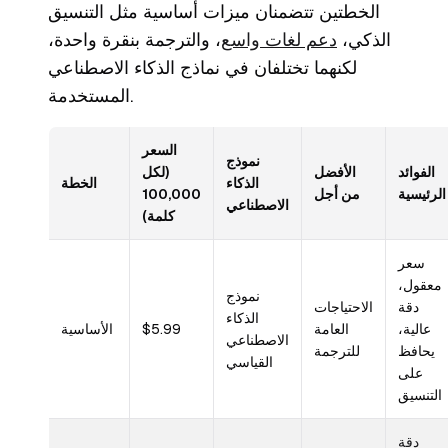
الخطتين تتضمنان ميزات أساسية مثل التنسيق
الذكي،
دعم لغات واسع
، والترجمة بنقرة واحدة،
لكنهما تختلفان في نماذج الذكاء الاصطناعي
المستخدمة.
السعر
نموذج
الفوائد
الأفضل
(لكل
الذكاء
الخطة
الرئيسية
من أجل
100,000
الاصطناعي
كلمة)
سعر
معقول،
نموذج
دقة
الاحتياجات
الذكاء
عالية،
العامة
$5.99
الأساسية
الاصطناعي
يحافظ
للترجمة
القياسي
على
التنسيق
دقة