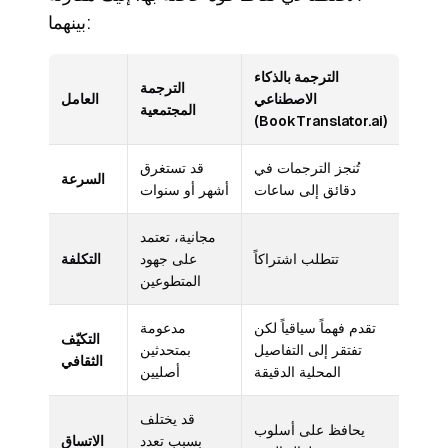
بينهما:
الترجمة بالذكاء
الترجمة
الاصطناعي
العامل
المجتمعية
(BookTranslator.ai)
تُنجز الترجمات في
قد تستغرق
السرعة
دقائق إلى ساعات
أشهر أو سنوات
مجانية، تعتمد
تتطلب اشتراكاً
على جهود
التكلفة
المتطوعين
تقدم فهماً سياقياً لكن
مدعومة
التكيّف
تفتقر إلى التفاصيل
بمتحدثين
الثقافي
المحلية الدقيقة
أصليين
قد يختلف
يحافظ على أسلوب
بسبب تعدد
الاتساق