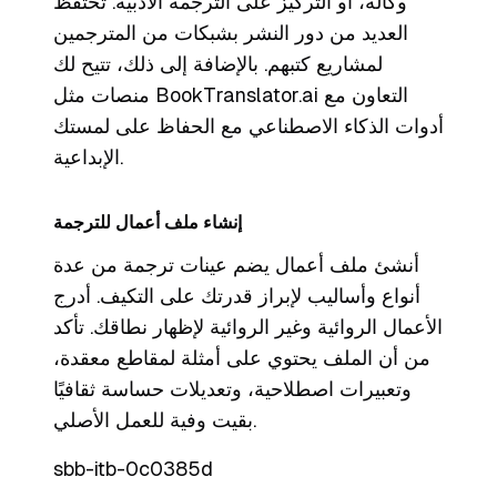
وكالة، أو التركيز على الترجمة الأدبية. تحتفظ
العديد من دور النشر بشبكات من المترجمين
لمشاريع كتبهم. بالإضافة إلى ذلك، تتيح لك
منصات مثل BookTranslator.ai التعاون مع
أدوات الذكاء الاصطناعي مع الحفاظ على لمستك
الإبداعية.
إنشاء ملف أعمال للترجمة
أنشئ ملف أعمال يضم عينات ترجمة من عدة
أنواع وأساليب لإبراز قدرتك على التكيف. أدرج
الأعمال الروائية وغير الروائية لإظهار نطاقك. تأكد
من أن الملف يحتوي على أمثلة لمقاطع معقدة،
وتعبيرات اصطلاحية، وتعديلات حساسة ثقافيًا
بقيت وفية للعمل الأصلي.
sbb-itb-0c0385d