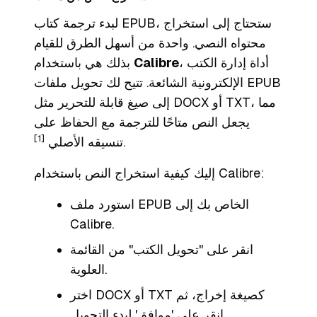
لبدء ترجمة كتاب EPUB، ستحتاج إلى استخراج
محتواه النصي. واحدة من أسهل الطرق للقيام
، أداة إدارة الكتب
Calibre
بذلك هي باستخدام
الإلكترونية الشائعة. تتيح لك تحويل ملفات EPUB
إلى صيغ قابلة للتحرير مثل DOCX أو TXT، مما
يجعل النص متاحًا للترجمة مع الحفاظ على
[1]
.
تنسيقه الأصلي
إليك كيفية استخراج النص باستخدام Calibre:
استورد ملف EPUB الخاص بك إلى
Calibre.
انقر على "تحويل الكتب" من القائمة
العلوية.
اختر DOCX أو TXT كصيغة إخراج، ثم
انقر على 'موافق' لبدء التحويل.