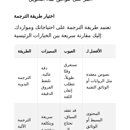
اختيار طريقة الترجمة
تعتمد طريقة الترجمة على احتياجاتك ومواردك.
إليك مقارنة سريعة بين الخيارات الرئيسية:
الأفضل لـ
العيوب
المميزات
الطريقة
تستغرق
دقة
وقتًا
نصوص معقدة
عالية،
طويلاً،
الترجمة
مثل الروايات أو
تلتقط
تتطلب
اليدوية
الوثائق التقنية
الفروق
إتقان
الدقيقة
اللغة
قد تفقد
المحتوى
السياق،
سريعة
البسيط أو
الترجمة
تحتاج
وبتكلفة
الوثائق
الآلية
إلى
منخفضة