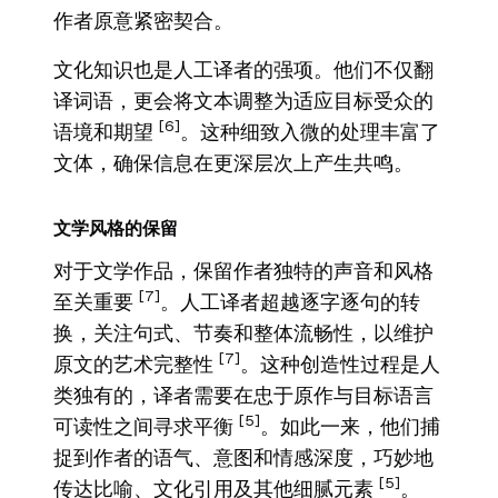
作者原意紧密契合。
文化知识也是人工译者的强项。他们不仅翻
译词语，更会将文本调整为适应目标受众的
[6]
语境和期望
。这种细致入微的处理丰富了
文体，确保信息在更深层次上产生共鸣。
文学风格的保留
对于文学作品，保留作者独特的声音和风格
[7]
至关重要
。人工译者超越逐字逐句的转
换，关注句式、节奏和整体流畅性，以维护
[7]
原文的艺术完整性
。这种创造性过程是人
类独有的，译者需要在忠于原作与目标语言
[5]
可读性之间寻求平衡
。如此一来，他们捕
捉到作者的语气、意图和情感深度，巧妙地
[5]
传达比喻、文化引用及其他细腻元素
。