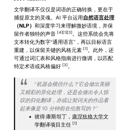
文学翻译不仅仅是词语的正确转换，更在于
捕捉原文的灵魂。AI 平台运用
自然语言处理
（NLP）
和深度学习来理解微妙语境，并保
[4]
[1]
[3]
留作者独特的声音
。这些系统会先将
文本转化为数字“通用语言”，再以目标语言
[1]
重建，以保留关键的风格元素
。此外，还
可通过词汇表和风格指南进行微调，以匹配
[3]
特定术语或风格偏好
。
“机器会模仿什么？它会做出美丽
又精彩的异化处理，还是会做出令人惊
叹的归化翻译，亦或让契诃夫的作品看
起来像是 10 分钟前在伦敦写的？”
彼得·康斯坦丁，
康涅狄格大学
文
[1]
学翻译项目主任