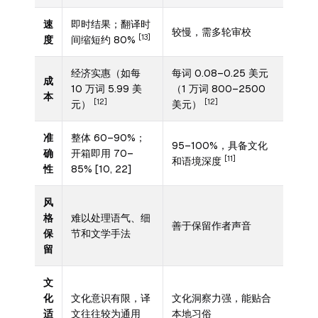
速
即时结果；翻译时
较慢，需多轮审校
[13]
度
间缩短约 80%
经济实惠（如每
每词 0.08–0.25 美元
成
10 万词 5.99 美
（1 万词 800–2500
本
[12]
[12]
元）
美元）
准
整体 60–90%；
95–100%，具备文化
确
开箱即用 70–
[11]
和语境深度
性
85% [10, 22]
风
格
难以处理语气、细
善于保留作者声音
保
节和文学手法
留
文
化
文化意识有限，译
文化洞察力强，能贴合
适
文往往较为通用
本地习俗