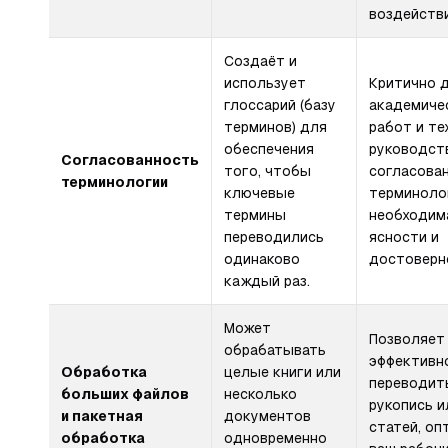
воздействи
Создаёт и
использует
Критично 
глоссарий (базу
академиче
терминов) для
работ и те
обеспечения
руководств
Согласованность
того, чтобы
согласова
терминологии
ключевые
терминоло
термины
необходим
переводились
ясности и
одинаково
достоверн
каждый раз.
Может
Позволяет
обрабатывать
эффективн
Обработка
целые книги или
переводит
больших файлов
несколько
рукопись и
и пакетная
документов
статей, оп
обработка
одновременно