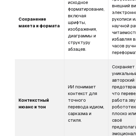
исходное
внешний в
форматирование,
электронно
включая
Сохранение
рукописи и
шрифты,
макета и формата
научной ра
изображения,
читаемост
диаграммы и
избавляя в
структуру
часов ручн
абзацев.
переформа
Сохраняет
уникальны
авторский 
ИИ понимает
предотвра
контекст для
что перев
Контекстный
точного
работа зв
нюанс и тон
перевода идиом,
робототех
сарказма и
плоско или
стиля.
своё
предполаг
эмоционал