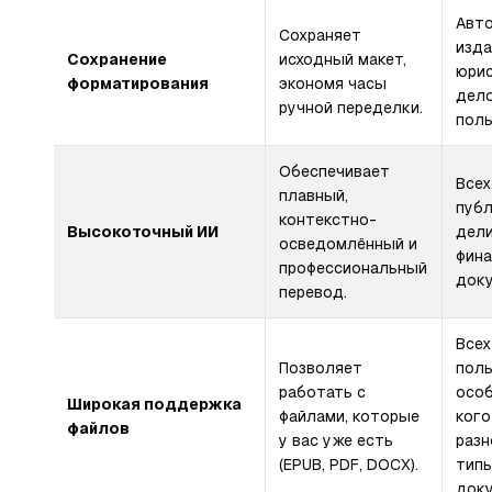
Авто
Сохраняет
изда
Сохранение
исходный макет,
юрис
форматирования
экономя часы
дел
ручной переделки.
поль
Обеспечивает
Всех
плавный,
публ
контекстно-
Высокоточный ИИ
дел
осведомлённый и
фин
профессиональный
док
перевод.
Всех
Позволяет
поль
работать с
особ
Широкая поддержка
файлами, которые
кого
файлов
у вас уже есть
раз
(EPUB, PDF, DOCX).
тип
доку