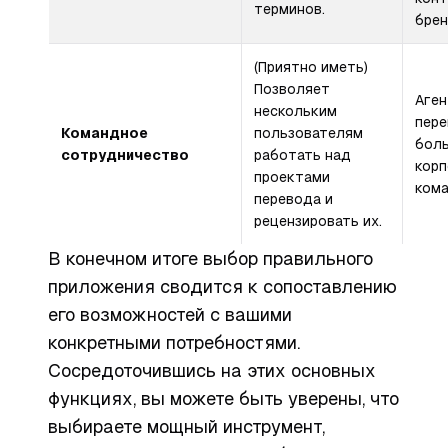
терминов.
брен
(Приятно иметь)
Позволяет
Аген
нескольким
пере
Командное
пользователям
бол
сотрудничество
работать над
кор
проектами
кома
перевода и
рецензировать их.
В конечном итоге выбор правильного
приложения сводится к сопоставлению
его возможностей с вашими
конкретными потребностями.
Сосредоточившись на этих основных
функциях, вы можете быть уверены, что
выбираете мощный инструмент,