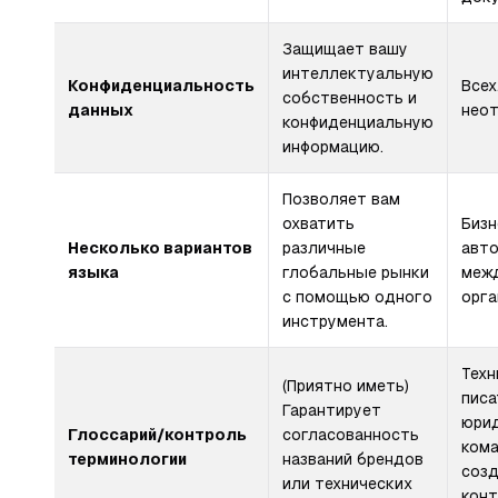
Защищает вашу
интеллектуальную
Конфиденциальность
Всех
собственность и
данных
нео
конфиденциальную
информацию.
Позволяет вам
охватить
Бизн
Несколько вариантов
различные
авто
языка
глобальные рынки
меж
с помощью одного
орга
инструмента.
Техн
(Приятно иметь)
писа
Гарантирует
юри
Глоссарий/контроль
согласованность
кома
терминологии
названий брендов
соз
или технических
конт