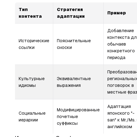
Тип
Стратегия
Пример
контента
адаптации
Добавление
контекста дл
Исторические
Пояснительные
обычаев
ссылки
сноски
конкретного
периода
Преобразова
Культурные
Эквивалентные
региональны
идиомы
выражения
поговорок в
местные фра
Адаптация
Модифицированные
Социальные
японского "-
почетные
иерархии
san" к Mr./Ms.
суффиксы
английском