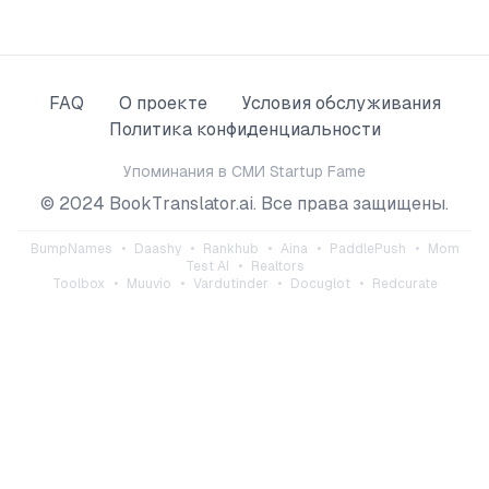
FAQ
О проекте
Условия обслуживания
Политика конфиденциальности
Упоминания в СМИ
Startup Fame
© 2024 BookTranslator.ai. Все права защищены.
BumpNames
•
Daashy
•
Rankhub
•
Aina
•
PaddlePush
•
Mom
Test AI
•
Realtors
Toolbox
•
Muuvio
•
Vardutinder
•
Docuglot
•
Redcurate