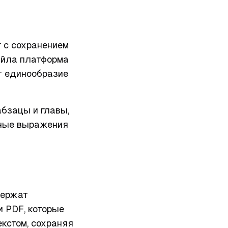
г с сохранением
айла платформа
т единообразие
абзацы и главы,
ьные выражения
держат
и PDF, которые
екстом, сохраняя