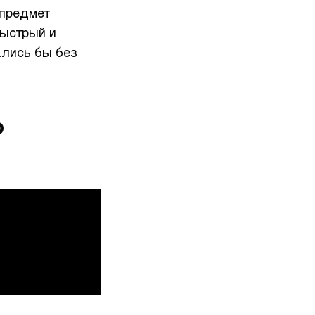
 предмет
быстрый и
ались бы без
о