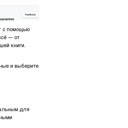
т с помощью
всё — от
шей книги.
нные и выберите
еальным для
жными