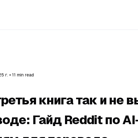
 г. ⦁ 11 min read
третья книга так и не 
оде: Гайд Reddit по AI