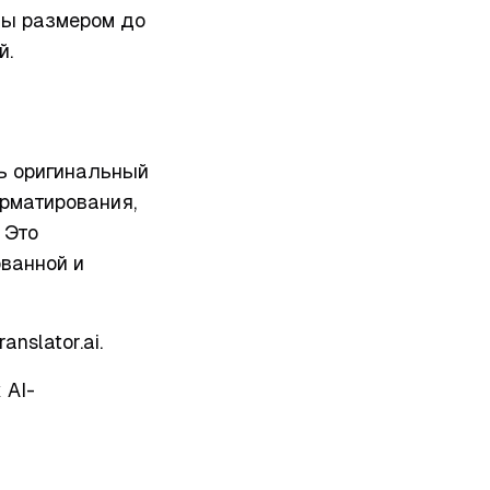
лы размером до
й.
ть оригинальный
рматирования,
 Это
ованной и
nslator.ai.
 AI-