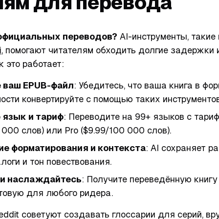
ям для перевода
официальных переводов?
AI-инструменты, такие
i
, помогают читателям обходить долгие задержки
к это работает:
е ваш EPUB-файл
: Убедитесь, что ваша книга в фо
ости конвертируйте с помощью таких инструментов
 язык и тариф
: Переводите на 99+ языков с тари
 000 слов) или Pro ($9.99/100 000 слов).
ие форматирования и контекста
: AI сохраняет р
логи и тон повествования.
 и наслаждайтесь
: Получите переведённую книгу
отовую для любого ридера.
ddit советуют создавать глоссарии для серий, вр