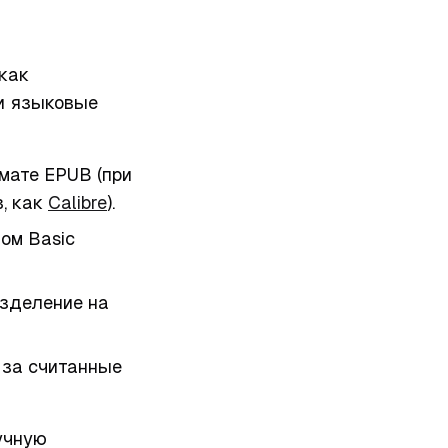
 как
 и языковые
рмате EPUB (при
, как
Calibre
).
фом Basic
азделение на
 за считанные
учную