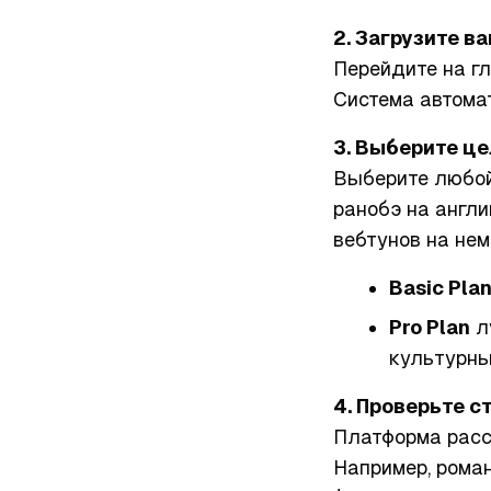
2. Загрузите в
Перейдите на гл
Система автома
3. Выберите це
Выберите любой
ранобэ на англи
вебтунов на не
Basic Pla
Pro Plan
л
культурны
4. Проверьте 
Платформа рассч
Например, роман