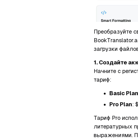
Преобразуйте св
BookTranslator.
загрузки файлов
1. Создайте ак
Начните с регис
тариф:
Basic Pla
Pro Plan
: 
Тариф Pro испо
литературных п
выражениями. По