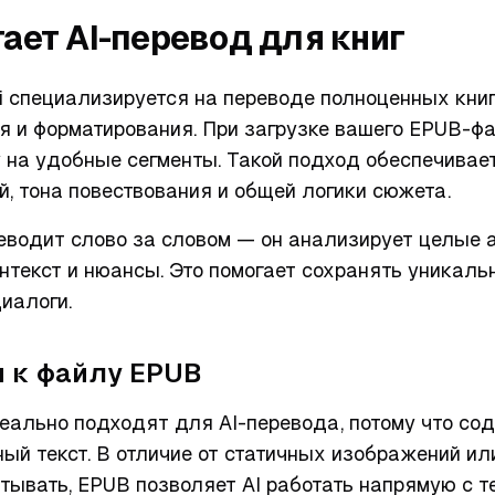
ает AI-перевод для книг
ai специализируется на переводе полноценных кни
ля и форматирования. При загрузке вашего EPUB-ф
у на удобные сегменты. Такой подход обеспечивае
, тона повествования и общей логики сюжета.
реводит слово за словом — он анализирует целые 
онтекст и нюансы. Это помогает сохранять уникал
иалоги.
 к файлу EPUB
ально подходят для AI-перевода, потому что со
ый текст. В отличие от статичных изображений ил
ывать, EPUB позволяет AI работать напрямую с т