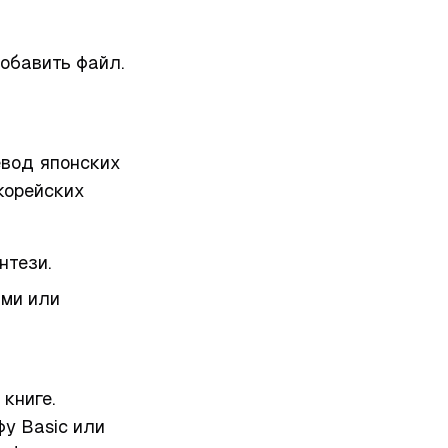
обавить файл.
евод японских
корейских
нтези.
ами или
книге.
фу Basic или