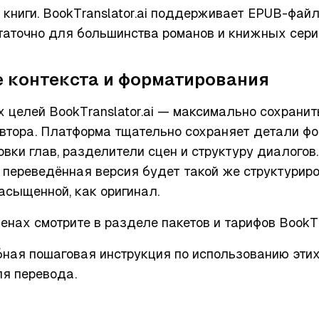
 книги. BookTranslator.ai поддерживает EPUB-фай
таточно для большинства романов и книжных сери
 контекста и форматирования
 целей BookTranslator.ai — максимально сохрани
автора. Платформа тщательно сохраняет детали фо
овки глав, разделители сцен и структуру диалогов.
о переведённая версия будет такой же структурир
асыщенной, как оригинал.
нах смотрите в разделе пакетов и тарифов BookTra
ная пошаговая инструкция по использованию этих
ля перевода.