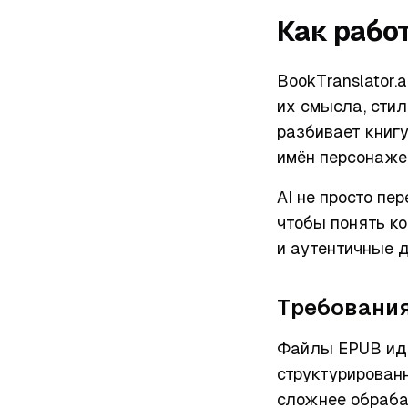
Как работ
BookTranslator.
их смысла, сти
разбивает книг
имён персонажей
AI не просто пе
чтобы понять к
и аутентичные д
Требования
Файлы EPUB иде
структурированн
сложнее обрабат