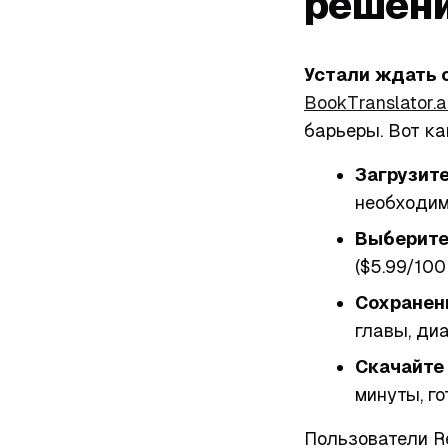
решени
Устали ждать 
BookTranslator.a
барьеры. Вот ка
Загрузит
необходим
Выберите
($5.99/100
Сохранен
главы, диа
Скачайте
минуты, г
Пользователи Re