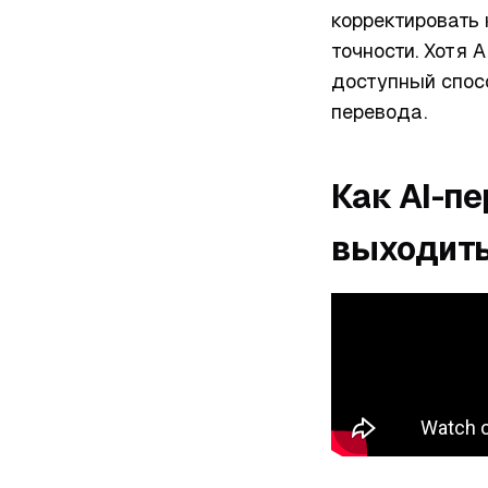
корректировать
точности. Хотя 
доступный спосо
перевода.
Как AI-п
выходить