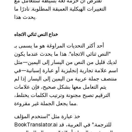
تفترض أن حزمة لغة بسيطة ستتعامل مع
التغييرات الهيكلية العميقة المطلوبة. نادرًا ما
يحدث هذا.
خداع النص ثنائي الاتجاه
أحد أكثر التحديات المراوغة هو ما يسمى بـ
"النص ثنائي الاتجاه". هذا ما يحدث عندما يكون
لديك قليل من النص من اليسار إلى اليمين—مثل
اسم علامة تجارية إنجليزية أو عبارة إسبانية—في
منتصف جملة عربية من اليمين إلى اليسار. إذا لم
يتم التعامل معها بشكل صحيح، فإن علامات
الترقيم تصبح مجنونة وترتيب الكلمات يختلط،
مما يجعل الجملة غير مقروءة.
خذ عبارة مثل "استخدم المؤلف
BookTranslator.ai للترجمة." في العربية، قد