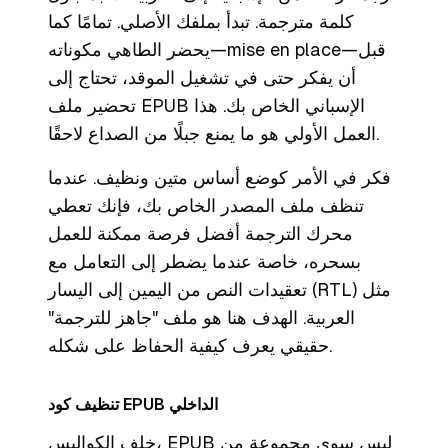
كلمة مترجمة. تبدأ بملفك الأصلي. تمامًا كما
—قبل
mise en place
يحضر الطاهي مكوناته—
أن يفكر حتى في تشغيل الموقد، تحتاج إلى
تحضير ملف EPUB الإسباني الخاص بك. هذا
العمل الأولي هو ما يمنع جبلًا من الصداع لاحقًا.
فكر في الأمر كوضع أساس متين ونظيف. عندما
تنظف ملف المصدر الخاص بك، فإنك تعطي
محرك الترجمة أفضل فرصة ممكنة للعمل
بسحره، خاصة عندما يضطر إلى التعامل مع
تعقيدات النص من اليمين إلى اليسار (RTL) مثل
العربية. الهدف هنا هو ملف "جاهز للترجمة"
حقيقي يعرف كيفية الحفاظ على شكله.
تنظيف كود EPUB الداخلي
خلف الكواليس، EPUB ليس سوى مجموعة من