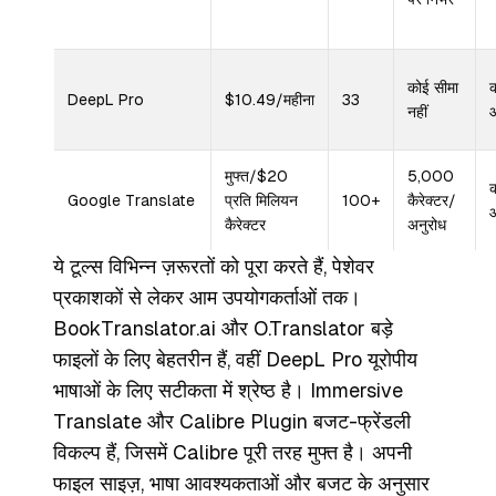
कोई सीमा
क
DeepL Pro
$10.49/महीना
33
नहीं
मुफ्त/$20
5,000
क
Google Translate
प्रति मिलियन
100+
कैरेक्टर/
कैरेक्टर
अनुरोध
ये टूल्स विभिन्न ज़रूरतों को पूरा करते हैं, पेशेवर
प्रकाशकों से लेकर आम उपयोगकर्ताओं तक।
BookTranslator.ai और O.Translator बड़े
फाइलों के लिए बेहतरीन हैं, वहीं DeepL Pro यूरोपीय
भाषाओं के लिए सटीकता में श्रेष्ठ है। Immersive
Translate और Calibre Plugin बजट-फ्रेंडली
विकल्प हैं, जिसमें Calibre पूरी तरह मुफ्त है। अपनी
फाइल साइज़, भाषा आवश्यकताओं और बजट के अनुसार