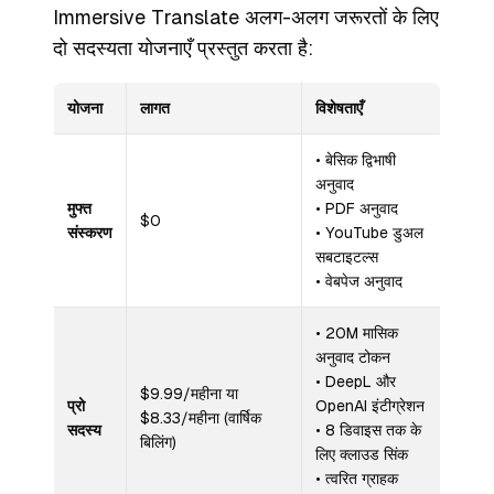
Immersive Translate अलग-अलग जरूरतों के लिए
दो सदस्यता योजनाएँ प्रस्तुत करता है:
योजना
लागत
विशेषताएँ
• बेसिक द्विभाषी
अनुवाद
मुफ्त
• PDF अनुवाद
$0
संस्करण
• YouTube डुअल
सबटाइटल्स
• वेबपेज अनुवाद
• 20M मासिक
अनुवाद टोकन
• DeepL और
$9.99/महीना या
प्रो
OpenAI इंटीग्रेशन
$8.33/महीना (वार्षिक
सदस्य
• 8 डिवाइस तक के
बिलिंग)
लिए क्लाउड सिंक
• त्वरित ग्राहक