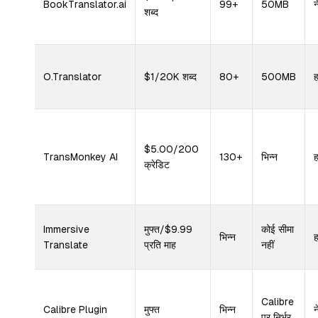
BookTranslator.ai
99+
50MB
न
शब्द
O.Translator
$1/20K शब्द
80+
500MB
ह
$5.00/200
TransMonkey AI
130+
भिन्न
ह
क्रेडिट
Immersive
मुफ्त/$9.99
कोई सीमा
भिन्न
ह
Translate
प्रति माह
नहीं
Calibre
Calibre Plugin
मुफ्त
भिन्न
न
पर निर्भर