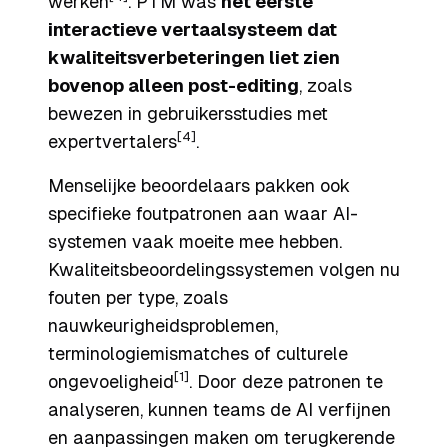
werken
. PTM was
het eerste
interactieve vertaalsysteem dat
kwaliteitsverbeteringen liet zien
bovenop alleen post-editing
, zoals
bewezen in gebruikersstudies met
[4]
expertvertalers
.
Menselijke beoordelaars pakken ook
specifieke foutpatronen aan waar AI-
systemen vaak moeite mee hebben.
Kwaliteitsbeoordelingssystemen volgen nu
fouten per type, zoals
nauwkeurigheidsproblemen,
terminologiemismatches of culturele
[1]
ongevoeligheid
. Door deze patronen te
analyseren, kunnen teams de AI verfijnen
en aanpassingen maken om terugkerende