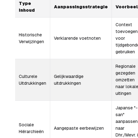
Type
Aanpassingsstrategie
Voorbeel
Inhoud
Context
toevoegen
Historische
Verklarende voetnoten
voor
Verwijzingen
tijdgebond
gebruiken
Regionale
gezegden
Culturele
Gelijkwaardige
omzetten
Uitdrukkingen
uitdrukkingen
naar lokal
uitingen
Japanse "-
san"
aanpassen
Sociale
Aangepaste eerbewijzen
naar
Hiërarchieën
Dhr./Mevr. 