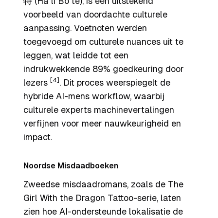
特 (Hā lì Bō tè), is een uitstekend
voorbeeld van doordachte culturele
aanpassing. Voetnoten werden
toegevoegd om culturele nuances uit te
leggen, wat leidde tot een
indrukwekkende 89% goedkeuring door
[4]
lezers
. Dit proces weerspiegelt de
hybride AI-mens workflow, waarbij
culturele experts machinevertalingen
verfijnen voor meer nauwkeurigheid en
impact.
Noordse Misdaadboeken
Zweedse misdaadromans, zoals de
The
Girl With the Dragon Tattoo
-serie, laten
zien hoe AI-ondersteunde lokalisatie de